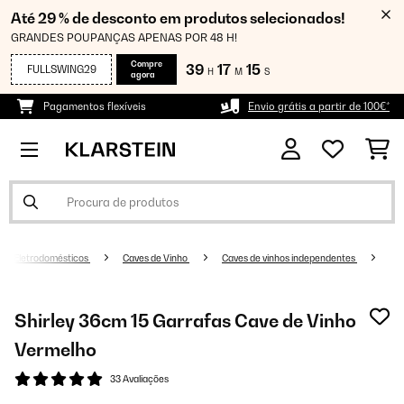
Até 29 % de desconto em produtos selecionados!
GRANDES POUPANÇAS APENAS POR 48 H!
Compre
39
17
14
FULLSWING29
H
M
S
agora
Pagamentos flexíveis
Envio grátis a partir de 100€*
Eletrodomésticos
Caves de Vinho
Caves de vinhos independentes
Shirley 36cm 15 Garrafas Cave de Vinho
Vermelho
33 Avaliações