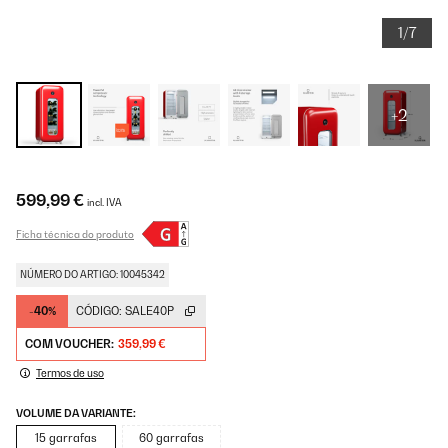
1/7
+2
599,99 €
incl. IVA
Ficha técnica do produto
NÚMERO DO ARTIGO: 10045342
-40%
CÓDIGO:
SALE40P
COM VOUCHER:
359,99 €
Termos de uso
VOLUME DA VARIANTE:
15 garrafas
60 garrafas