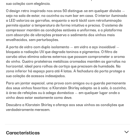
sua coleção com elegância.
O design retro inspirado nos anos 50 distingue-se em qualquer divisão —
seja na sala de estar, na cozinha ou num bar em casa. O interior iluminado
a LED valoriza as garrafas, enquanto o ecrã táctil com retroiluminação
permite ajustar a temperatura de forma intuitiva e precisa. O sistema de
compressor mantém as condições estáveis e uniformes, e a plataforma
com absorção de vibrações preserva o sedimento dos vinhos mais
envelhecidos, sem perturbações.
A porta de vidro com duplo isolamento — em vidro e aço inoxidável —
bloqueia a radiação UV que degrada taninos e pigmentos. O filtro de
carvão ativo elimina odores externos que possam comprometer o aroma
do vinho. Quatro prateleiras metálicas cromadas mantêm as garrafas na
horizontal, ideal para rolhas de cortiça que precisam de humidade. Na
zona inferior há espaço para até 4 latas. A fechadura da porta protege a
sua coleção de acessos indesejados.
Para um jantar especial, uma prova com amigos ou a guarda permanente
dos seus vinhos favoritos: a Klarstein Shirley adapta-se à sala, à cozinha,
à área de refeições ou à adega doméstica — em qualquer lugar onde o
vinho deva estar exatamente como deve.
Descubra a Klarstein Shirley e ofereça aos seus vinhos as condições que
verdadeiramente merecem.
Características