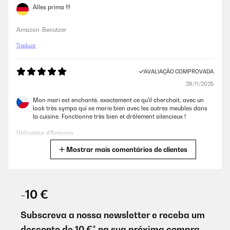
Alles prima !!!
Amazon-Benutzer
Traduzir
AVALIAÇÃO COMPROVADA
29/11/2025
Mon mari est enchanté, exactement ce qu'il cherchait, avec un
look très sympa qui se marie bien avec les autres meubles dans
la cuisine. Fonctionne très bien et drôlement silencieux !
Utilisateur d'Amazon
Mostrar mais comentários de clientes
Traduzir
AVALIAÇÃO COMPROVADA
27/11/2025
-10 €
Looks incredible. The wooden honeycomb rack is best for storing
small water bottles, but plenty of room on the other shelves for
Subscreva a nossa newsletter e receba um
wine & champagne. Very stylish.
desconto de 10 €* na sua próxima compra.