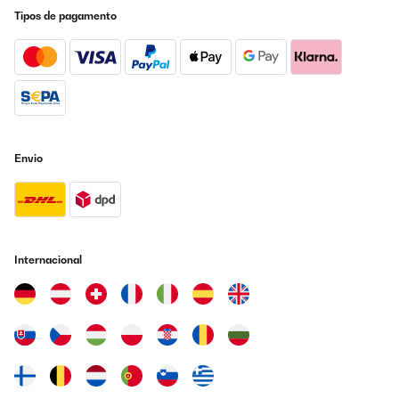
Utente Amazon
Tipos de pagamento
Traduzir
AVALIAÇÃO COMPROVADA
03/07/2025
sieht top aus funktioniert einwandfrei, das der, für die Funktion
kühles Bierchen oder Weinchen im Spielezimmer ideal oder Büro
Envio
und meiner Frau gefällt es
Amazon-Benutzer
Traduzir
Internacional
AVALIAÇÃO COMPROVADA
09/03/2025
La qualité des produits Klarstein n’est plus à démontrer, et ce
frigo à vin est juste génial, il fonctionne parfaitement et son look
ne passe pas inaperçu, j’adore et je recommande à %
Utilisateur d'Amazon