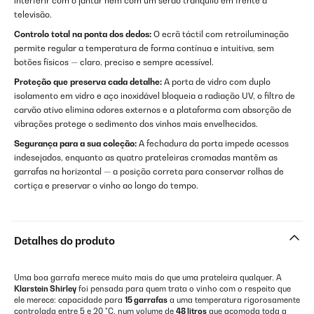
interferir com o jantar nem com um serão tranquilo em frente à
televisão.
Controlo total na ponta dos dedos:
O ecrã táctil com retroiluminação
permite regular a temperatura de forma contínua e intuitiva, sem
botões físicos — claro, preciso e sempre acessível.
Proteção que preserva cada detalhe:
A porta de vidro com duplo
isolamento em vidro e aço inoxidável bloqueia a radiação UV, o filtro de
carvão ativo elimina odores externos e a plataforma com absorção de
vibrações protege o sedimento dos vinhos mais envelhecidos.
Segurança para a sua coleção:
A fechadura da porta impede acessos
indesejados, enquanto as quatro prateleiras cromadas mantêm as
garrafas na horizontal — a posição correta para conservar rolhas de
cortiça e preservar o vinho ao longo do tempo.
Detalhes do produto
Uma boa garrafa merece muito mais do que uma prateleira qualquer. A
Klarstein Shirley
foi pensada para quem trata o vinho com o respeito que
ele merece: capacidade para
15 garrafas
a uma temperatura rigorosamente
controlada entre 5 e 20 °C, num volume de
48 litros
que acomoda toda a