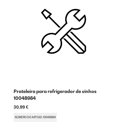
Prateleira para refrigerador de vinhos
Pé
10048984
1
30,99 €
30
NÚMERO DO ARTIGO: 10048984
NÚ