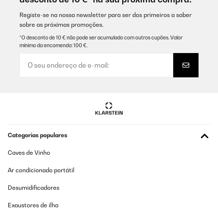
Amazon user
Registe-se na nossa newsletter para ser dos primeiros a saber
Traduzir
sobre as próximas promoções.
*O desconto de 10 € não pode ser acumulado com outros cupões. Valor
mínimo da encomenda: 100 €.
AVALIAÇÃO COMPROVADA
01/10/2025
Schöner Kühlschrank, steht bei uns im Wintergarten und macht
echt was her. Die Kühlung funktioniert auch noch gut wenn es mal
richtig warm im Raum ist. Meine Empfehlung 5*****
Amazon-Benutzer
Traduzir
Categorias populares
AVALIAÇÃO COMPROVADA
Caves de Vinho
10/09/2025
Ar condicionado portátil
Liegend können nur Rotweinflaschen gelagert werden. Für
höhere Weißweinflaschen oder gar Flöten ist der Schrank nicht
tief genug. Deswegen habe ich die mittlere und obere Schublade
Desumidificadores
herausgenommen, um den Weißwein stehend zu lagern. Es
passen so 12 Flaschen hinein. Unten zusätzlich 12 Bierdosen!
Exaustores de ilha
Wunderbar. Und ja, man hört den Kühlschrank leise schnurren,
wie jeden Kompressorkühlschrank. Stört mich nicht. Und dass