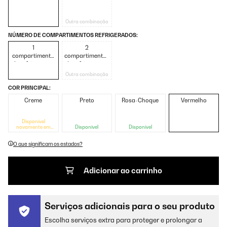
Outra combinação
NÚMERO DE COMPARTIMENTOS REFRIGERADOS:
1
2
compartimento
compartimentos
de refrigeração
de refrigeração
Outra combinação
COR PRINCIPAL:
Creme
Preto
Rosa-Choque
Vermelho
Disponível
novamente em
Disponível
Disponível
breve
O que significam os estados?
Adicionar ao carrinho
Serviços adicionais para o seu produto
Escolha serviços extra para proteger e prolongar a