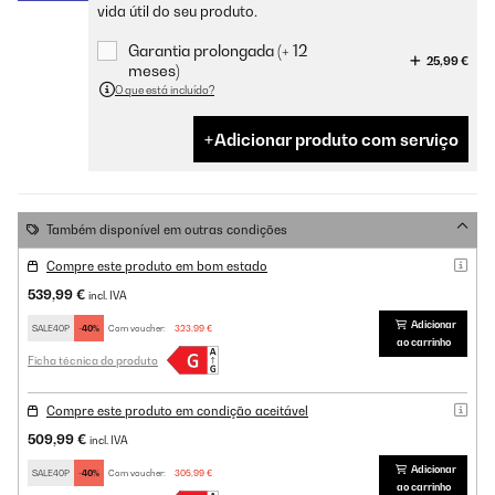
vida útil do seu produto.
Garantia prolongada (+ 12
25,99 €
meses)
O que está incluído?
Adicionar produto com serviço
Também disponível em outras condições
Compre este produto em bom estado
539,99 €
incl. IVA
Adicionar
SALE40P
-40%
Com voucher:
323,99 €
ao carrinho
Ficha técnica do produto
Compre este produto em condição aceitável
509,99 €
incl. IVA
Adicionar
SALE40P
-40%
Com voucher:
305,99 €
ao carrinho