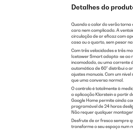
Detalhes do produt
Quando o calor do verão torna 
cara nem complicada. A ventoi
circulação de ar eficaz com ap
casa ou o quarto, sem pesar na 
Com três velocidades e três m
Icetower Smart adapta-se ao r
incomodado, ou uma corrente de
automática de 60° distribui o a
ajustes manuais. Com um nível 
que uma conversa normal.
O controlo é totalmente à medida
a aplicação Klarstein a partir 
Google Home permite ainda con
programável de 24 horas desli
Não requer qualquer montagem 
Desfrute de ar fresco sempre q
transforme o seu espaço num re