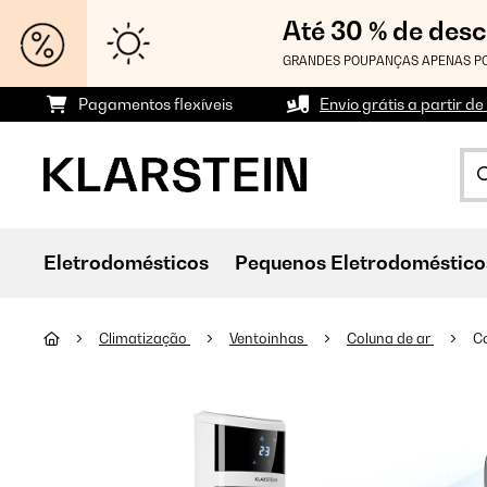
Até 30 % de des
GRANDES POUPANÇAS APENAS PO
Pagamentos flexíveis
Envio grátis a partir de
Eletrodomésticos
Pequenos Eletrodoméstico
Climatização
Ventoinhas
Coluna de ar
Co