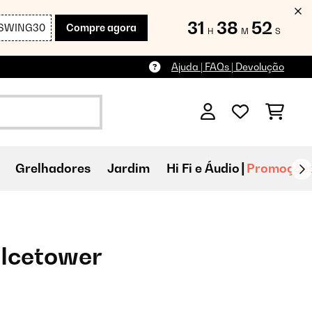
31
38
50
SWING30
Compre agora
H
M
S
Ajuda | FAQs | Devolução
Grelhadores
Jardim
Hi Fi e Áudio
Promoçõe
 Icetower