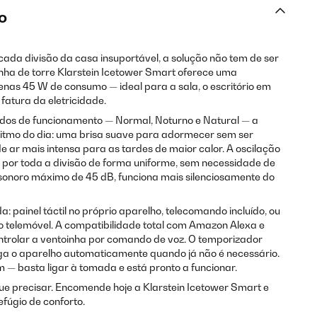
o
cada divisão da casa insuportável, a solução não tem de ser
nha de torre Klarstein Icetower Smart oferece uma
enas 45 W de consumo — ideal para a sala, o escritório em
fatura da eletricidade.
odos de funcionamento — Normal, Noturno e Natural — a
itmo do dia: uma brisa suave para adormecer sem ser
 ar mais intensa para as tardes de maior calor. A oscilação
r por toda a divisão de forma uniforme, sem necessidade de
sonoro máximo de 45 dB, funciona mais silenciosamente do
: painel táctil no próprio aparelho, telecomando incluído, ou
do telemóvel. A compatibilidade total com Amazon Alexa e
trolar a ventoinha por comando de voz. O temporizador
ga o aparelho automaticamente quando já não é necessário.
— basta ligar à tomada e está pronto a funcionar.
ue precisar. Encomende hoje a Klarstein Icetower Smart e
fúgio de conforto.