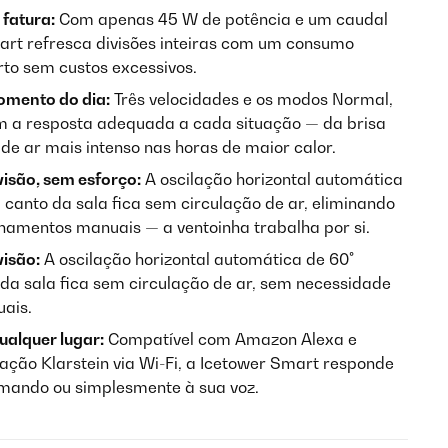
 fatura:
Com apenas 45 W de potência e um caudal
art refresca divisões inteiras com um consumo
to sem custos excessivos.
omento do dia:
Três velocidades e os modos Normal,
m a resposta adequada a cada situação — da brisa
de ar mais intenso nas horas de maior calor.
visão, sem esforço:
A oscilação horizontal automática
canto da sala fica sem circulação de ar, eliminando
namentos manuais — a ventoinha trabalha por si.
visão:
A oscilação horizontal automática de 60°
a sala fica sem circulação de ar, sem necessidade
ais.
qualquer lugar:
Compatível com Amazon Alexa e
ção Klarstein via Wi-Fi, a Icetower Smart responde
omando ou simplesmente à sua voz.