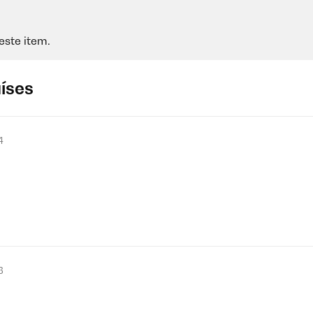
este item.
aíses
4
3