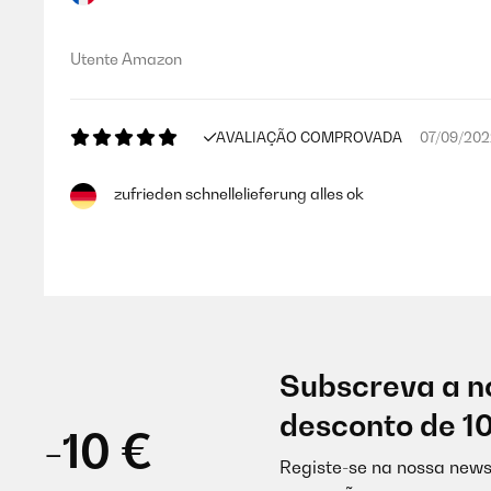
Utente Amazon
AVALIAÇÃO COMPROVADA
07/09/202
zufrieden schnellelieferung alles ok
Amazon-Benutzer
AVALIAÇÃO COMPROVADA
07/09/202
Subscreva a n
toll zufrieden schnellelieferung alles ok
desconto de 1
-10 €
Registe-se na nossa news
Amazon-Benutzer