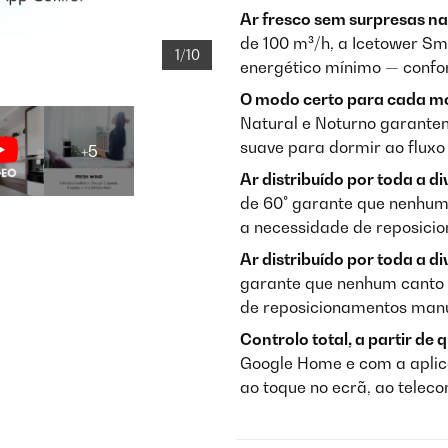
Ar fresco sem surpresas na
de 100 m³/h, a Icetower Sm
1/10
energético mínimo — confor
O modo certo para cada m
Natural e Noturno garante
suave para dormir ao fluxo 
+5
Ar distribuído por toda a di
de 60° garante que nenhum 
a necessidade de reposicio
Ar distribuído por toda a di
garante que nenhum canto d
de reposicionamentos manu
Controlo total, a partir de 
Google Home e com a aplica
ao toque no ecrã, ao telec