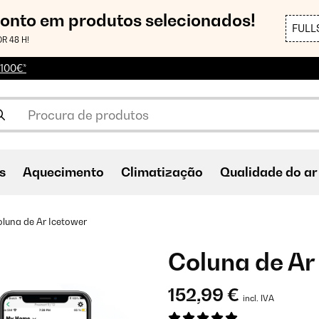
conto em produtos selecionados!
FULL
R 48 H!
 100€*
s
Aquecimento
Climatização
Qualidade do ar
luna de Ar Icetower
Coluna de Ar
152,99 €
incl. IVA