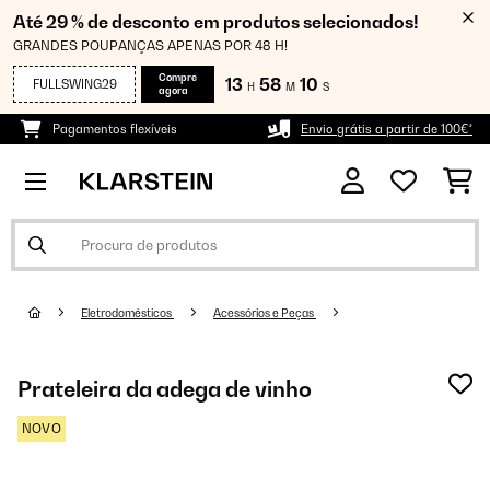
Até 29 % de desconto em produtos selecionados!
GRANDES POUPANÇAS APENAS POR 48 H!
Compre
13
58
09
FULLSWING29
H
M
S
agora
Pagamentos flexíveis
Envio grátis a partir de 100€*
Eletrodomésticos
Acessórios e Peças
Prateleira da adega de vinho
NOVO