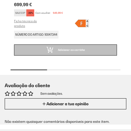
699,99 €
72
SALE22P
-22%
Com voucher:
545,99 €
SA
Ficha técnica do
Fic
produto
pr
NÚMERO DO ARTIGO: 10047344
NÚ
Adicionar ao carrinho
Avaliação do cliente
Sem avaliações.
Adicionar a tua opinião
Não existem quaisquer comentários disponíveis para este item.