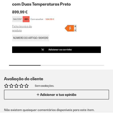
com Duas Temperaturas Preto
P
899,99 €
59
SALE35P
-35%
Com voucher:
584,99 €
FU
Ficha técnica do
Fic
produto
pr
NÚMERO DO ARTIGO: 10041310
NÚ
Adicionar ao carrinho
Avaliação do cliente
Sem avaliações.
Adicionar a tua opinião
Não existem quaisquer comentários disponíveis para este item.