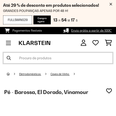
Até 29 % de desconto em produtos selecionados!
GRANDES POUPANÇAS APENAS POR 48 H!
Compre
13
54
16
FULLSWING29
H
M
S
agora
Pagamentos flexíveis
Envio grátis a partir de 100€*
Eletrodomésticos
Caves de Vinho
Pé - Barossa, El Dorado, Vinamour