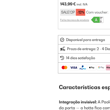
143,99 €
incl. IVA
SALE12P
-12%
Com voucher:
Ficha técnica do produto
Disponível para entrega
Prazo de entrega: 2 - 4 Di
14 dias satisfação
Características es
Integração invisível:
A Paolo
da porta — a hotte fica c