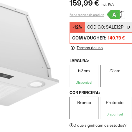
159,99 €
incl. IVA
Ficha técnica do produto
-12%
CÓDIGO:
SALE12P
COM VOUCHER:
140,79 €
Termos de uso
LARGURA:
52 cm
72 cm
Disponível
COR PRINCIPAL:
Branco
Prateado
Disponível
O que significam os estados?