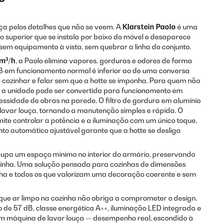
a pelos detalhes que não se veem. A
Klarstein Paolo
é uma
o superior que se instala por baixo do móvel e desaparece
sem equipamento à vista, sem quebrar a linha do conjunto.
m³/h
, a Paolo elimina vapores, gorduras e odores de forma
B em funcionamento normal é inferior ao de uma conversa
 cozinhar e falar sem que a hotte se imponha. Para quem não
r, a unidade pode ser convertida para funcionamento em
ssidade de obras na parede. O filtro de gordura em alumínio
 lavar louça, tornando a manutenção simples e rápida. O
rmite controlar a potência e a iluminação com um único toque,
to automático ajustável garante que a hotte se desliga
upa um espaço mínimo no interior do armário, preservando
ozinha. Uma solução pensada para cozinhas de dimensões
nha e todos os que valorizam uma decoração coerente e sem
ue ar limpo na cozinha não obriga a comprometer o design.
de 57 dB, classe energética A++, iluminação LED integrada e
om máquina de lavar louça — desempenho real, escondido à