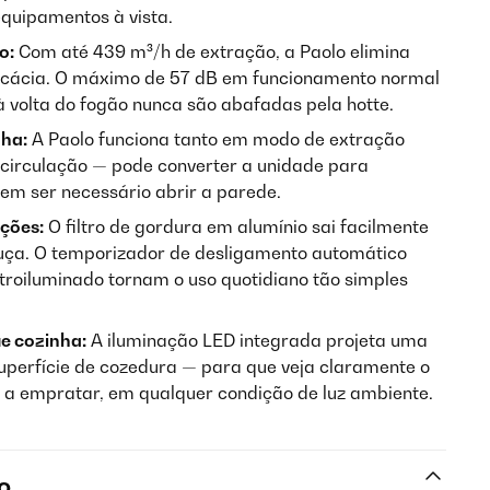
equipamentos à vista.
o:
Com até 439 m³/h de extração, a Paolo elimina
icácia. O máximo de 57 dB em funcionamento normal
à volta do fogão nunca são abafadas pela hotte.
nha:
A Paolo funciona tanto em modo de extração
ecirculação — pode converter a unidade para
em ser necessário abrir a parede.
ções:
O filtro de gordura em alumínio sai facilmente
ouça. O temporizador de desligamento automático
 retroiluminado tornam o uso quotidiano tão simples
ue cozinha:
A iluminação LED integrada projeta uma
superfície de cozedura — para que veja claramente o
ou a empratar, em qualquer condição de luz ambiente.
o