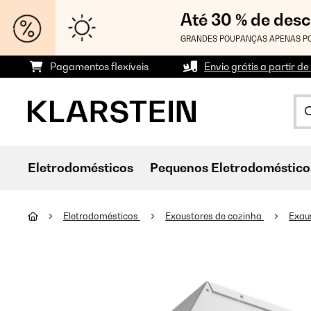
Até 30 % de des
GRANDES POUPANÇAS APENAS PO
Pagamentos flexíveis
Envio grátis a partir de
Eletrodomésticos
Pequenos Eletrodoméstico
Eletrodomésticos
Exaustores de cozinha
Exau