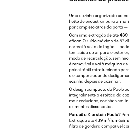
Uma cozinha organizada começ
hotte de encastrar para armári
por completo atrás da porta — 
Com uma extração de até
439 
eficaz. O ruído máximo de 57 d
normal à volta do fogão — pode
tem saída de ar para o exterio
modo de recirculação, sem nece
é removível e vai à máquina de
painel táctil retroiluminado pe
e o temporizador de desligamen
sozinha depois de cozinhar.
O design compacto da Paolo oc
integralmente a estética da c
mais reduzidas, cozinhas em li
elementos dissonantes.
Porquê a Klarstein Paolo?
Porq
Extração até 439 m³/h, máximo 
filtro de gordura compatível c