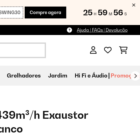
25
59
55
SWING30
Compre agora
H
M
S
Ajuda | FAQs | Devolução
Grelhadores
Jardim
Hi Fi e Áudio
Promoçõe
439m³/h Exaustor
ranco