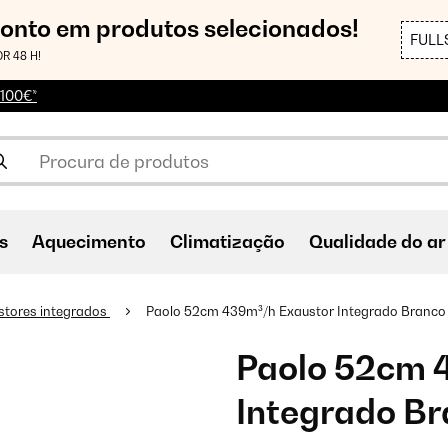
conto em produtos selecionados!
FULL
R 48 H!
 100€*
s
Aquecimento
Climatização
Qualidade do ar
stores integrados
Paolo 52cm 439m³/h Exaustor Integrado Branco
Paolo 52cm 
Integrado B