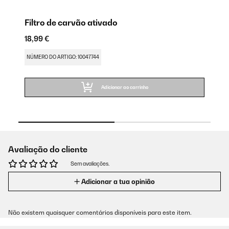
Filtro de carvão ativado
Fi
18,99 €
24
NÚMERO DO ARTIGO: 10047744
NÚ
Adicionar ao carrinho
Avaliação do cliente
Sem avaliações.
Adicionar a tua opinião
Não existem quaisquer comentários disponíveis para este item.