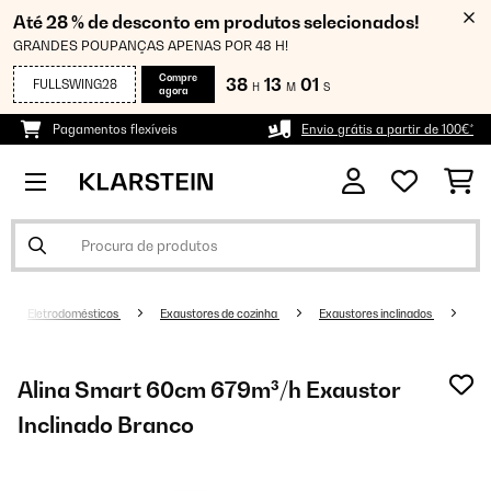
Até 28 % de desconto em produtos selecionados!
GRANDES POUPANÇAS APENAS POR 48 H!
Compre
38
13
01
FULLSWING28
H
M
S
agora
Pagamentos flexíveis
Envio grátis a partir de 100€*
Eletrodomésticos
Exaustores de cozinha
Exaustores inclinados
Alina Smart 60cm 679m³/h Exaustor
Inclinado Branco