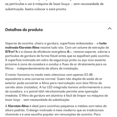
as partículas e vai à máquina de lavar louça — sem necessidade de
substituição, basta colocar e está pronto.
Detalhes do produto
Vapores de cozinha, cheiro a gordura, superfícies embaciadas – a
hotte
inclinada Klarstein Alina
resolve tudo isto. Com um volume de extração de
679 m³/h
e a classe de eficiência energética
A++
, remove vapores, odores e
partículas de gordura de forma fiável antes que se espalhem pela cozinha.
A superfície inclinada em vidro de segurança preto ou aço inox assenta
próxima à zona de cozedura e conduz o fluxo de ar diretamente para os
filtros – independentemente da altura de instalação.
O motor funciona no modo mais silencioso com apenas 52 dB –
equivalente a uma conversa normal. Quem não dispõe de saída de ar
exterior pode converter a Alina para recirculação com dois filtros de
carvão ativo (incluídos). A luz LED integrada ilumina uniformemente a zona
de cozedura, e o painel tátil retroiluminado permite uma operação
imediata. O filtro de gordura em alumínio é fácil de limpar na máquina de
lavar loiça – sem necessidade de substituição.
A
Klarstein Alina
é ideal para cozinhas pequenas a médias com tetos de
altura padrão. O design inclinado é mais moderno que as tradicionais
chaminés e é uma escolha popular em renovações de cozinha. Para