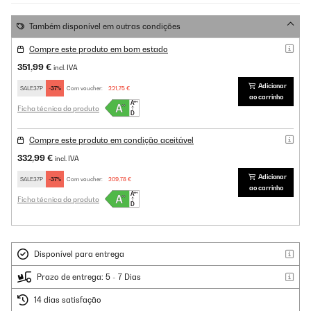
Também disponível em outras condições
Compre este produto em bom estado
351,99 €
incl. IVA
Adicionar
SALE37P
-37%
Com voucher:
221,75 €
ao carrinho
Ficha técnica do produto
Compre este produto em condição aceitável
332,99 €
incl. IVA
Adicionar
SALE37P
-37%
Com voucher:
209,78 €
ao carrinho
Ficha técnica do produto
Disponível para entrega
Prazo de entrega: 5 - 7 Dias
14 dias satisfação