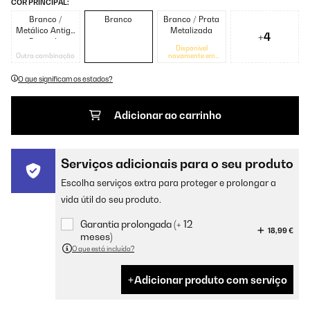
COR PRINCIPAL:
Branco /
Branco
Branco / Prata
Metálico Antigo
Metalizada
+4
Dourado
Disponível
Outra combinação
novamente em
breve
O que significam os estados?
Adicionar ao carrinho
Serviços adicionais para o seu produto
Escolha serviços extra para proteger e prolongar a
vida útil do seu produto.
Garantia prolongada (+ 12
18,99 €
meses)
O que está incluído?
Adicionar produto com serviço