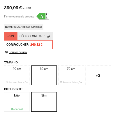
390,99 €
incl. IVA
Ficha técnica do produto
NÚMERO DO ARTIGO: 10046586
-37%
CÓDIGO:
SALE37P
COM VOUCHER:
246,32 €
Termos de uso
TAMANHO:
40 cm
60 cm
70 cm
+2
Outra combinação
Outra combinação
INTELIGENTE:
Não
Sim
Disponível