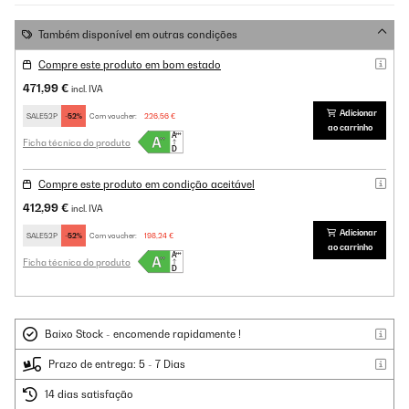
Também disponível em outras condições
Compre este produto em bom estado
471,99 €
incl. IVA
Adicionar
SALE52P
-52%
Com voucher:
226,56 €
ao carrinho
Ficha técnica do produto
Compre este produto em condição aceitável
412,99 €
incl. IVA
Adicionar
SALE52P
-52%
Com voucher:
198,24 €
ao carrinho
Ficha técnica do produto
Baixo Stock - encomende rapidamente !
Prazo de entrega: 5 - 7 Dias
14 dias satisfação