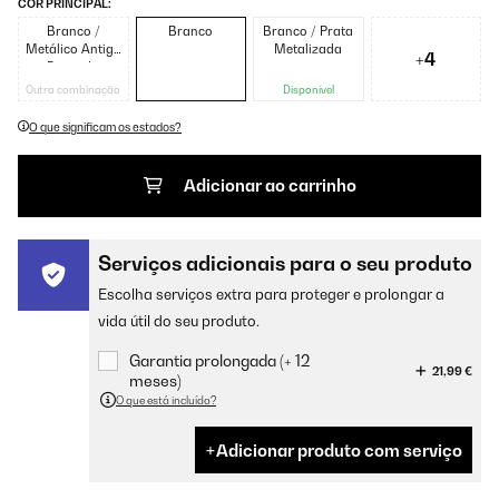
COR PRINCIPAL:
Branco /
Branco
Branco / Prata
Metálico Antigo
Metalizada
+4
Dourado
Outra combinação
Disponível
O que significam os estados?
Adicionar ao carrinho
Serviços adicionais para o seu produto
Escolha serviços extra para proteger e prolongar a
vida útil do seu produto.
Garantia prolongada (+ 12
21,99 €
meses)
O que está incluído?
Adicionar produto com serviço