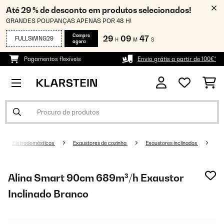
Até 29 % de desconto em produtos selecionados!
GRANDES POUPANÇAS APENAS POR 48 H!
Compre
29
09
47
FULLSWING29
H
M
S
agora
Pagamentos flexíveis
Envio grátis a partir de 100€*
Eletrodomésticos
Exaustores de cozinha
Exaustores inclinados
Alina Smart 90cm 689m³/h Exaustor
Inclinado Branco