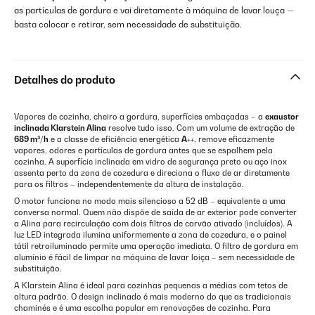
as partículas de gordura e vai diretamente à máquina de lavar louça —
basta colocar e retirar, sem necessidade de substituição.
Detalhes do produto
Vapores de cozinha, cheiro a gordura, superfícies embaçadas – a
exaustor
inclinada Klarstein Alina
resolve tudo isso. Com um volume de extração de
689 m³/h
e a classe de eficiência energética
A++
, remove eficazmente
vapores, odores e partículas de gordura antes que se espalhem pela
cozinha. A superfície inclinada em vidro de segurança preto ou aço inox
assenta perto da zona de cozedura e direciona o fluxo de ar diretamente
para os filtros – independentemente da altura de instalação.
O motor funciona no modo mais silencioso a 52 dB – equivalente a uma
conversa normal. Quem não dispõe de saída de ar exterior pode converter
a Alina para recirculação com dois filtros de carvão ativado (incluídos). A
luz LED integrada ilumina uniformemente a zona de cozedura, e o painel
tátil retroiluminado permite uma operação imediata. O filtro de gordura em
alumínio é fácil de limpar na máquina de lavar loiça – sem necessidade de
substituição.
A Klarstein Alina é ideal para cozinhas pequenas a médias com tetos de
altura padrão. O design inclinado é mais moderno do que as tradicionais
chaminés e é uma escolha popular em renovações de cozinha. Para