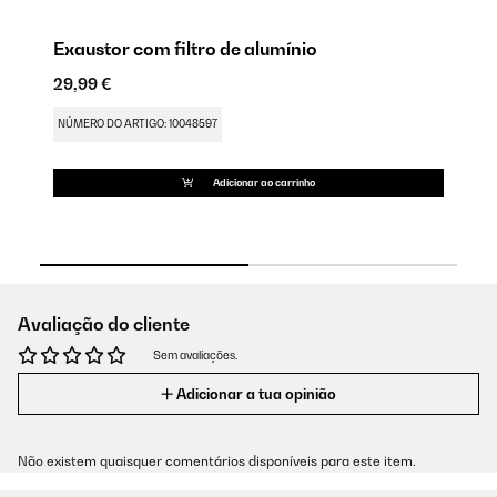
Exaustor com filtro de alumínio
Fi
29,99 €
18
NÚMERO DO ARTIGO: 10048597
NÚ
Adicionar ao carrinho
Avaliação do cliente
Sem avaliações.
Adicionar a tua opinião
Não existem quaisquer comentários disponíveis para este item.