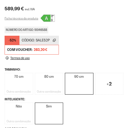
589,99 €
incl. IVA
Ficha técnica do produto
NÚMERO DO ARTIGO: 10046588
-52%
CÓDIGO:
SALE52P
COM VOUCHER:
283,20 €
Termos de uso
TAMANHO:
70 cm
80 cm
90 cm
+2
Outra combinação
Outra combinação
INTELIGENTE:
Não
Sim
Outra combinação