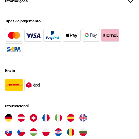
Informações
gekauften Rauchmeldern ab. Alle, die ich hier gekauft habe, sind
noch in Betrieb bei uns im Haus. Und alle noch mit der ersten
Batterie. Ich bin mal gespannt wann die ersten ausfallen. Bis jetzt
haben sie uns nicht enttäuscht. Dieses Set könnt ihr also
Tipos de pagamento
bedenkenlos kaufen. Von uns gibt es eine klare Kaufempfehlung.
Amazon-Benutzer
Traduzir
AVALIAÇÃO COMPROVADA
13/05/2025
Envio
Super Handhabung leicht zu installieren
Amazon-Benutzer
Traduzir
Internacional
AVALIAÇÃO COMPROVADA
09/01/2025
Rauchmelder