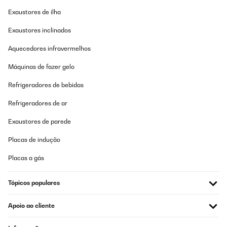
AVALIAÇÃO COMPROVADA
Exaustores de ilha
17/07/2025
Exaustores inclinados
Alles super
Aquecedores infravermelhos
Amazon-Benutzer
Máquinas de fazer gelo
Traduzir
Refrigeradores de bebidas
AVALIAÇÃO COMPROVADA
Refrigeradores de ar
14/07/2025
Exaustores de parede
Funktionieren (jedenfalls beim Test), lassen sich Dank der
Magnetaufhänger schnell installieren. Die Haltbarkeit der
Batterien bleibt abzuwarten. Vorerst klare Kaufempfehlung.
Placas de indução
Amazon-Benutzer
Placas a gás
Traduzir
Tópicos populares
AVALIAÇÃO COMPROVADA
Apoio ao cliente
12/07/2025
So nach fünf Jahren gebe ich jetzt eine Rezession zu den