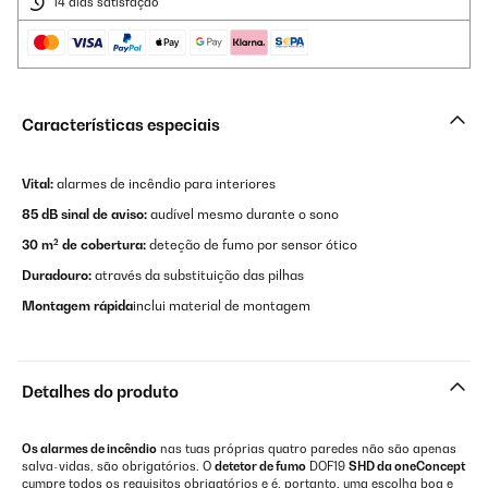
14 dias satisfação
Características especiais
Vital:
alarmes de incêndio para interiores
85 dB sinal de aviso:
audível mesmo durante o sono
30 m² de cobertura:
deteção de fumo por sensor ótico
Duradouro:
através da substituição das pilhas
Montagem rápida
inclui material de montagem
Detalhes do produto
Os alarmes de incêndio
nas tuas próprias quatro paredes não são apenas
salva-vidas, são obrigatórios. O
detetor de fumo
DOF19
SHD da oneConcept
cumpre todos os requisitos obrigatórios e é, portanto, uma escolha boa e