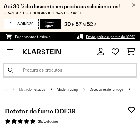
Até 30 % de desconto em produtos selecionados!
GRANDES POUPANÇAS APENAS POR 48 H!
Compre
20
57
52
FULLSWING30
H
M
S
agora
Pagamentos flexíveis
Envio grátis a partir de 100€*
Eletrodomésticos
Modern Living
Detectores de fumaça
Detetor de fumo DOF39
25 Avaliações