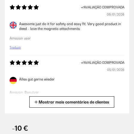
AVALIAÇÃO COMPROVADA
06/01/2026
Awesome just do it for safety and easy fit. Very good product in
deed - love the magnetic attachments
Amazon user
Traduzir
AVALIAÇÃO COMPROVADA
05/01/2026
Alles gut gerne wieder
Amazon-Benutzer
Mostrar mais comentários de clientes
Traduzir
AVALIAÇÃO COMPROVADA
16/12/2025
-10 €
Funktioniert gut und Preisleistung ist top