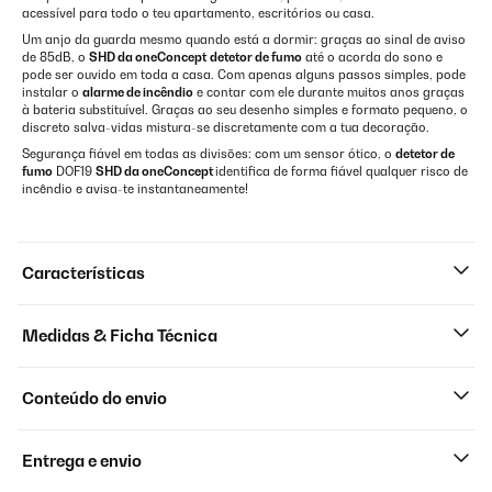
acessível para todo o teu apartamento, escritórios ou casa.
Um anjo da guarda mesmo quando está a dormir: graças ao sinal de aviso
de 85dB, o
SHD da oneConcept
detetor de fumo
até o acorda do sono e
pode ser ouvido em toda a casa. Com apenas alguns passos simples, pode
instalar o
alarme de incêndio
e contar com ele durante muitos anos graças
à bateria substituível. Graças ao seu desenho simples e formato pequeno, o
discreto salva-vidas mistura-se discretamente com a tua decoração.
Segurança fiável em todas as divisões: com um sensor ótico, o
detetor de
fumo
DOF19
SHD da oneConcept
identifica de forma fiável qualquer risco de
incêndio e avisa-te instantaneamente!
Características
Medidas & Ficha Técnica
Conteúdo do envio
Entrega e envio