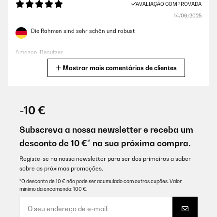
AVALIAÇÃO COMPROVADA
AVALIAÇÃO COMPROVADA
05/07/2019
14/06/2025
Un marco ideal para titulaciones. Elegante, de calidad inmejorable. Sin
Die Rahmen sind sehr schön und robust
duda repetiré !
Usuario/a de amazon
Amazon-Benutzer
Mostrar mais comentários de clientes
Traduzir
AVALIAÇÃO COMPROVADA
12/03/2018
AVALIAÇÃO COMPROVADA
16/01/2025
El marco cumple perfectamente con su función, bien rematado y de
-10 €
momento, la parte más sensible (la pata trasera) tiene buena
Quality is good and has nice stable structure. It looks pretty and
consistencia.
changes the atmosphere in a positive way.
Subscreva a nossa newsletter e receba um
Usuario/a de amazon
desconto de 10 €* na sua próxima compra.
Amazon user
Traduzir
Registe-se na nossa newsletter para ser dos primeiros a saber
sobre as próximas promoções.
*O desconto de 10 € não pode ser acumulado com outros cupões. Valor
AVALIAÇÃO COMPROVADA
mínimo da encomenda: 100 €.
12/12/2024
Bien