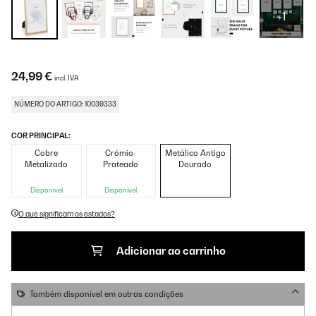
+1
24,99 €
incl. IVA
NÚMERO DO ARTIGO: 10039333
COR PRINCIPAL:
Cobre
Crómio-
Metálico Antigo
Metalizado
Prateado
Dourado
Disponível
Disponível
O que significam os estados?
Adicionar ao carrinho
Também disponível em outras condições