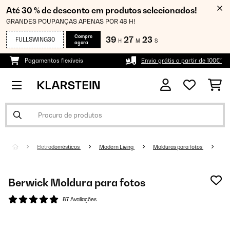
Até 30 % de desconto em produtos selecionados!
GRANDES POUPANÇAS APENAS POR 48 H!
Compre
39
27
23
FULLSWING30
H
M
S
agora
Pagamentos flexíveis
Envio grátis a partir de 100€*
Eletrodomésticos
Modern Living
Molduras para fotos
Berwick Moldura para fotos
87 Avaliações