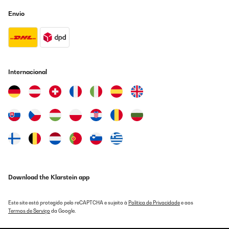
Sehr schön Der Bilderrahmen entspricht voll meinen
Envio
Erwartungen. Artikel ist so wie beschrieben. Qualität und Preis-
Leistngsverhältnis top. Sehr empfehlenswert.
Amazon-Benutzer
Traduzir
Internacional
AVALIAÇÃO COMPROVADA
31/12/2023
Molto elegante, la versione colore rame, anche il retro é molto
curato, unica pecca, se usata appesa, il sostegno crea spessore.
Io l'ho tolto facilmente. Per il resto la consiglio
Utente Amazon
Traduzir
Download the Klarstein app
AVALIAÇÃO COMPROVADA
06/11/2023
Este site está protegido pelo reCAPTCHA e sujeito à
Política de Privacidade
e aos
Excellent product
Termos de Serviço
da Google.