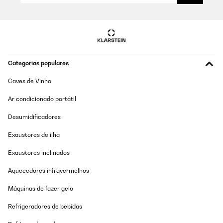
Utilisateur d'Amazon
Traduzir
AVALIAÇÃO COMPROVADA
Categorias populares
08/11/2024
Caves de Vinho
Bella cornice e di ottima qualità’ per il prezzo pagato
Ar condicionado portátil
Utente Amazon
Desumidificadores
Traduzir
Exaustores de ilha
AVALIAÇÃO COMPROVADA
Exaustores inclinados
03/11/2024
Aquecedores infravermelhos
Satisfait
Máquinas de fazer gelo
Utilisateur d'Amazon
Refrigeradores de bebidas
Traduzir