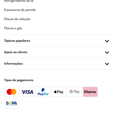
Refrigeradores de ar
AVALIAÇÃO COMPROVADA
Exaustores de parede
17/05/2024
Placas de indução
Looks good and shows photos to good effect
Placas a gás
Amazon-Benutzer
Traduzir
Tópicos populares
AVALIAÇÃO COMPROVADA
Apoio ao cliente
22/01/2024
Informações
Der Bilderrahmen entspricht voll meinen Erwartungen. Artikel ist
so wie beschrieben. Qualität und Preis-Leistngsverhältnis top.
Sehr empfehlenswert.
Tipos de pagamento
Amazon-Benutzer
Traduzir
AVALIAÇÃO COMPROVADA
22/01/2024