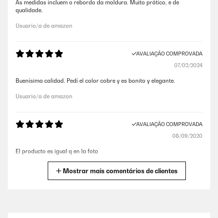
As medidas incluem o rebordo da moldura. Muito prático, e de
qualidade.
Usuario/a de amazon
AVALIAÇÃO COMPROVADA
07/02/2024
Buenísima calidad. Pedí el color cobre y es bonito y elegante.
Usuario/a de amazon
AVALIAÇÃO COMPROVADA
08/09/2020
El producto es igual q en la foto
Usuario/a de amazon
Mostrar mais comentários de clientes
AVALIAÇÃO COMPROVADA
03/07/2020