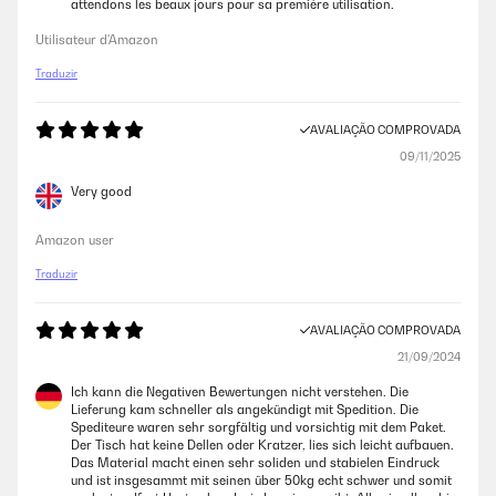
attendons les beaux jours pour sa première utilisation.
Utilisateur d'Amazon
Traduzir
AVALIAÇÃO COMPROVADA
09/11/2025
Very good
Amazon user
Traduzir
AVALIAÇÃO COMPROVADA
21/09/2024
Ich kann die Negativen Bewertungen nicht verstehen. Die
Lieferung kam schneller als angekündigt mit Spedition. Die
Spediteure waren sehr sorgfältig und vorsichtig mit dem Paket.
Der Tisch hat keine Dellen oder Kratzer, lies sich leicht aufbauen.
Das Material macht einen sehr soliden und stabielen Eindruck
und ist insgesammt mit seinen über 50kg echt schwer und somit