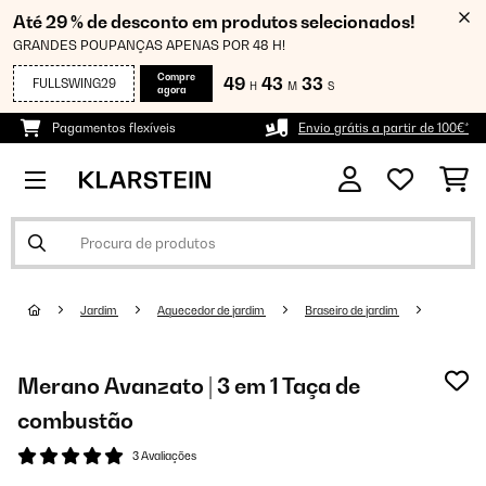
Até 29 % de desconto em produtos selecionados!
GRANDES POUPANÇAS APENAS POR 48 H!
Compre
49
43
33
FULLSWING29
H
M
S
agora
Pagamentos flexíveis
Envio grátis a partir de 100€*
Jardim
Aquecedor de jardim
Braseiro de jardim
Merano Avanzato | 3 em 1 Taça de
combustão
3 Avaliações