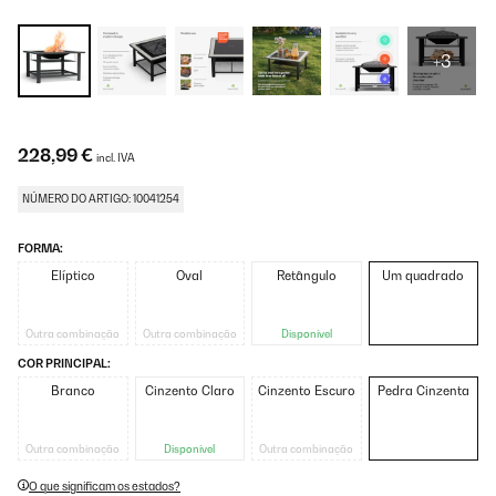
+3
228,99 €
incl. IVA
NÚMERO DO ARTIGO: 10041254
FORMA:
Elíptico
Oval
Retângulo
Um quadrado
Outra combinação
Outra combinação
Disponível
COR PRINCIPAL:
Branco
Cinzento Claro
Cinzento Escuro
Pedra Cinzenta
Outra combinação
Disponível
Outra combinação
O que significam os estados?