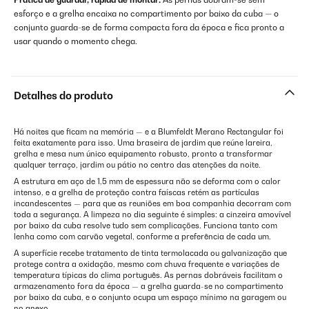
esforço e a grelha encaixa no compartimento por baixo da cuba — o
conjunto guarda-se de forma compacta fora da época e fica pronto a
usar quando o momento chega.
Detalhes do produto
Há noites que ficam na memória — e a Blumfeldt Merano Rectangular foi
feita exatamente para isso. Uma braseira de jardim que reúne lareira,
grelha e mesa num único equipamento robusto, pronto a transformar
qualquer terraço, jardim ou pátio no centro das atenções da noite.
A estrutura em aço de 1,5 mm de espessura não se deforma com o calor
intenso, e a grelha de proteção contra faíscas retém as partículas
incandescentes — para que as reuniões em boa companhia decorram com
toda a segurança. A limpeza no dia seguinte é simples: a cinzeira amovível
por baixo da cuba resolve tudo sem complicações. Funciona tanto com
lenha como com carvão vegetal, conforme a preferência de cada um.
A superfície recebe tratamento de tinta termolacada ou galvanização que
protege contra a oxidação, mesmo com chuva frequente e variações de
temperatura típicas do clima português. As pernas dobráveis facilitam o
armazenamento fora da época — a grelha guarda-se no compartimento
por baixo da cuba, e o conjunto ocupa um espaço mínimo na garagem ou
no anexo.