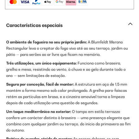
Características especiais
O ambiente de fogueira no seu próprio jardim:
A Blumfeldt Merano
Rectangular leva o crepitar do fogo vivo até ao seu terraço, jardim ou
pátio — para serões ao ar livre que ficam na memória.
Três utilizações, um único equipamento:
Funciona como braseira,
grelha e mesa, resistindo ao vento, à chuva e ao gelo durante todo o
ano — sem limitações de estação.
Segura por conceção, fácil de manter:
A estrutura em aço de 1,5 mm
mantém a forma mesmo sob calor prolongado. A grelha para-faíscas
retém as partículas em brasa, e a cinzeira amovível torna a limpeza
depois de cada utilização uma questão de segundos.
Um toque mediterrânico no exterior:
O tampo em estilo terrazzo
confere um carácter distinto à braseira — uma presença elegante que
combina com qualquer jardim ou terraço, do início da primavera ao fim
do outono.
Prática de guardar, rápida de montar:
As pernas dobram-se sem