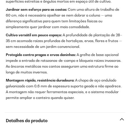
superfícies estreitas e ângulos mortos em espaço útil de cultivo.
Jardinar sem esforço para as costas:
Com uma altura de trabalho de
60 cm, não é necessário ajoelhar-se nem dobrar a coluna — uma
diferença significativa para quem tem limitações físicas ou
simplesmente quer jardinar com mais comodidade.
Cultivo versátil em pouco espaço:
A profundidade de plantação de 28–
35 cm acomoda raízes profundas de hortaliças, ervas, flores e frutos —
sem necessidade de um jardim convencional.
Protegido contra pragas e ervas daninhas:
A grelha de base opcional
impede a entrada de ratazanas-de-campo e bloqueia raízes invasoras.
As âncoras metálicas nos cantos asseguram uma estrutura firme ao
longo de muitos invernos.
Montagem rápida, resistência duradoura:
A chapa de aço ondulado
galvanizado com 0,6 mm de espessura suporta geada e não apodrece.
A montagem não requer ferramentas especiais, e o sistema modular
permite ampliar o canteiro quando quiser.
Detalhes do produto