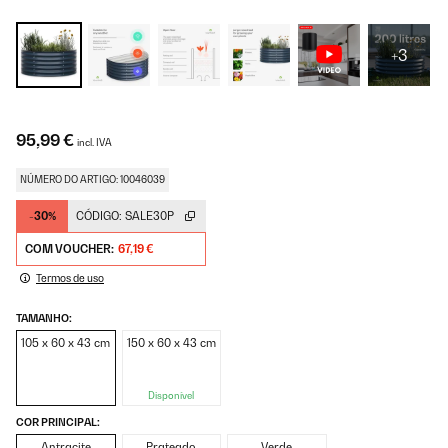
+3
95,99 €
incl. IVA
NÚMERO DO ARTIGO: 10046039
-30%
CÓDIGO:
SALE30P
COM VOUCHER:
67,19 €
Termos de uso
TAMANHO:
105 x 60 x 43 cm
150 x 60 x 43 cm
Disponível
COR PRINCIPAL:
Antracite
Prateado
Verde