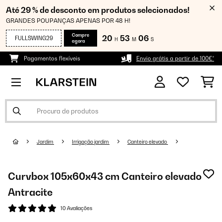
Até 29 % de desconto em produtos selecionados!
GRANDES POUPANÇAS APENAS POR 48 H!
Compre
20
53
06
FULLSWING29
H
M
S
agora
Pagamentos flexíveis
Envio grátis a partir de 100€*
Jardim
Irrigação jardim
Canteiro elevado
Curvbox 105x60x43 cm Canteiro elevado
Antracite
10 Avaliações