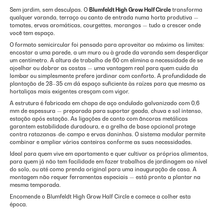
Sem jardim, sem desculpas. O
Blumfeldt High Grow Half Circle
transforma
qualquer varanda, terraço ou canto de entrada numa horta produtiva —
tomates, ervas aromáticas, courgettes, morangos — tudo a crescer onde
você tem espaço.
O formato semicircular foi pensado para aproveitar ao máximo os limites:
encostar a uma parede, a um muro ou à grade da varanda sem desperdiçar
um centímetro. A altura de trabalho de 60 cm elimina a necessidade de se
ajoelhar ou dobrar as costas — uma vantagem real para quem cuida da
lombar ou simplesmente prefere jardinar com conforto. A profundidade de
plantação de 28–35 cm dá espaço suficiente às raízes para que mesmo as
hortaliças mais exigentes cresçam com vigor.
A estrutura é fabricada em chapa de aço ondulado galvanizado com 0,6
mm de espessura — preparada para suportar geada, chuva e sol intenso,
estação após estação. As ligações de canto com âncoras metálicas
garantem estabilidade duradoura, e a grelha de base opcional protege
contra ratazanas-de-campo e ervas daninhas. O sistema modular permite
combinar e ampliar vários canteiros conforme as suas necessidades.
Ideal para quem vive em apartamento e quer cultivar os próprios alimentos,
para quem já não tem facilidade em fazer trabalhos de jardinagem ao nível
do solo, ou até como prenda original para uma inauguração de casa. A
montagem não requer ferramentas especiais — está pronto a plantar na
mesma temporada.
Encomende o Blumfeldt High Grow Half Circle e comece a colher esta
época.