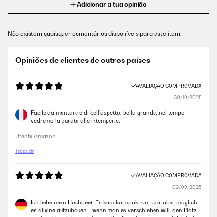
Adicionar a tua opinião
Não existem quaisquer comentários disponíveis para este item.
Opiniões de clientes de outros países
AVALIAÇÃO COMPROVADA
30/10/2025
Facile da montare e di bell'aspetto, bella grande, nel tempo
vedremo la durata alle intemperie.
Utente Amazon
Traduzir
AVALIAÇÃO COMPROVADA
02/09/2025
Ich liebe mein Hochbeet. Es kam koimpakt an, war aber möglich,
es alleine aufzubauen - wenn man es verschieben will, den Platz