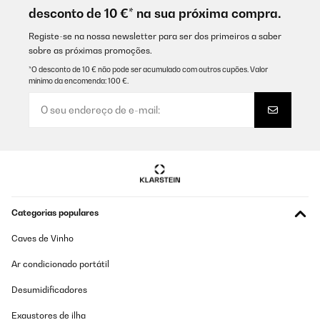
Amazon-Benutzer
desconto de 10 €* na sua próxima compra.
Traduzir
Registe-se na nossa newsletter para ser dos primeiros a saber
sobre as próximas promoções.
AVALIAÇÃO COMPROVADA
*O desconto de 10 € não pode ser acumulado com outros cupões. Valor
mínimo da encomenda: 100 €.
20/05/2025
Das Hochbeet ist sehr stabil und macht einen hochwertigen
Eindruck! Gerne wieder
Amazon-Benutzer
Traduzir
AVALIAÇÃO COMPROVADA
Categorias populares
06/05/2025
Caves de Vinho
War schnell zusammengebaut. Der Aufbau ergibt sich von selbst.
Ar condicionado portátil
Amazon-Benutzer
Desumidificadores
Traduzir
Exaustores de ilha