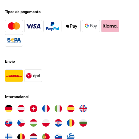
garden space.Once in place I started to fill it with the cheap
Council compost available at the recycling centre. The top layers
Tipos de pagamento
will have better quality compost for the plants to grow in.The
three semi circular planters will eventually sit in front of a fence
that will hide the air source heat pump.I am delighted with the
planters.
Amazon user
Traduzir
Envio
AVALIAÇÃO COMPROVADA
13/03/2025
La forme m à plu. Je l ai acheté. Très bon produit mais attention
aux coupures. Pas rouleau de protection mettre sur le dessus de
la tôle. Potager monté. J'ai acheté 2 grands potagers en tôle
chez un autre vendeur sur Amazon , ce ruban était inclu dans le
Internacional
paquet.
Utilisateur d'Amazon
Traduzir
AVALIAÇÃO COMPROVADA