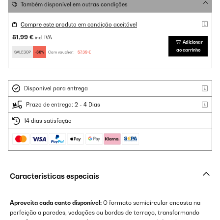
Também disponível em outras condições
Compre este produto em condição aceitável
81,99 €
incl. IVA
Adicionar
ao carrinho
SALE30P
-30%
Com voucher:
57,39 €
Disponível para entrega
Prazo de entrega: 2 - 4 Dias
14 dias satisfação
Características especiais
Aproveita cada canto disponível:
O formato semicircular encosta na
perfeição a paredes, vedações ou bordas de terraço, transformando