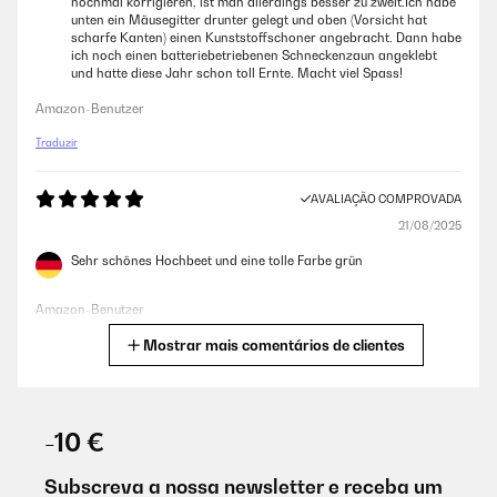
nochmal korrigieren, ist man allerdings besser zu zweit.Ich habe
unten ein Mäusegitter drunter gelegt und oben (Vorsicht hat
scharfe Kanten) einen Kunststoffschoner angebracht. Dann habe
ich noch einen batteriebetriebenen Schneckenzaun angeklebt
und hatte diese Jahr schon toll Ernte. Macht viel Spass!
Amazon-Benutzer
Traduzir
AVALIAÇÃO COMPROVADA
21/08/2025
Sehr schönes Hochbeet und eine tolle Farbe grün
Amazon-Benutzer
Mostrar mais comentários de clientes
Traduzir
AVALIAÇÃO COMPROVADA
06/06/2025
-10 €
Gute Qualität gute Aufbauanleitung.sind voll und ganz zufrieden.
Subscreva a nossa newsletter e receba um