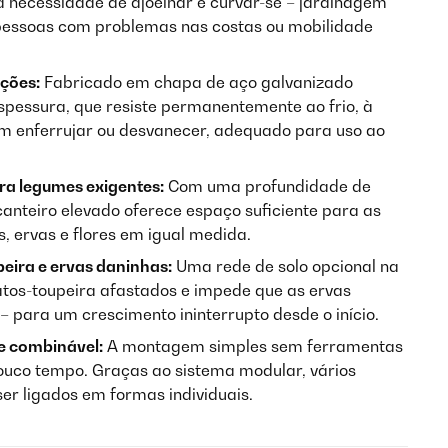
a necessidade de ajoelhar e curvar-se – jardinagem
essoas com problemas nas costas ou mobilidade
ções:
Fabricado em chapa de aço galvanizado
pessura, que resiste permanentemente ao frio, à
em enferrujar ou desvanecer, adequado para uso ao
ra legumes exigentes:
Com uma profundidade de
anteiro elevado oferece espaço suficiente para as
, ervas e flores em igual medida.
eira e ervas daninhas:
Uma rede de solo opcional na
atos-toupeira afastados e impede que as ervas
– para um crescimento ininterrupto desde o início.
e combinável:
A montagem simples sem ferramentas
ouco tempo. Graças ao sistema modular, vários
er ligados em formas individuais.