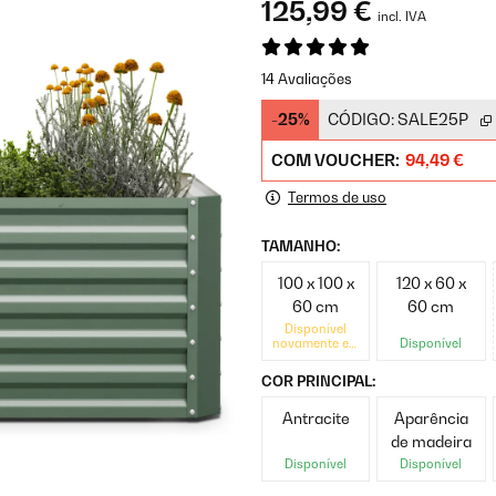
125,99 €
incl. IVA
14 Avaliações
-25%
CÓDIGO:
SALE25P
COM VOUCHER:
94,49 €
Termos de uso
TAMANHO:
100 x 100 x
120 x 60 x
60 cm
60 cm
Disponível
novamente em
Disponível
breve
COR PRINCIPAL:
Antracite
Aparência
de madeira
Disponível
Disponível