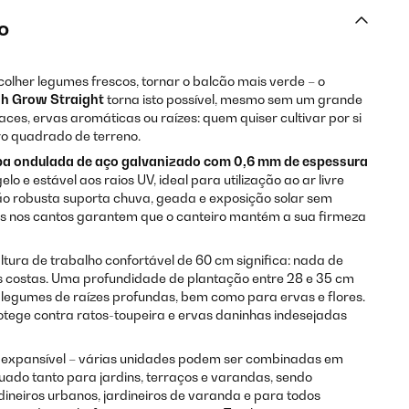
o
colher legumes frescos, tornar o balcão mais verde – o
gh Grow Straight
torna isto possível, mesmo sem um grande
aces, ervas aromáticas ou raízes: quem quiser cultivar por si
ro quadrado de terreno.
a ondulada de aço galvanizado com 0,6 mm de espessura
elo e estável aos raios UV, ideal para utilização ao ar livre
ão robusta suporta chuva, geada e exposição solar sem
os nos cantos garantem que o canteiro mantém a sua firmeza
tura de trabalho confortável de 60 cm significa: nada de
as costas. Uma profundidade de plantação entre 28 e 35 cm
 legumes de raízes profundas, bem como para ervas e flores.
tege contra ratos-toupeira e ervas daninhas indesejadas
e expansível – várias unidades podem ser combinadas em
ado tanto para jardins, terraços e varandas, sendo
dineiros urbanos, jardineiros de varanda e para todos