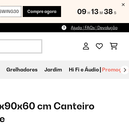
09
13
36
SWING30
Compre agora
H
M
S
Ajuda | FAQs | Devolução
Grelhadores
Jardim
Hi Fi e Áudio
Promoçõe
0x90x60 cm Canteiro
e