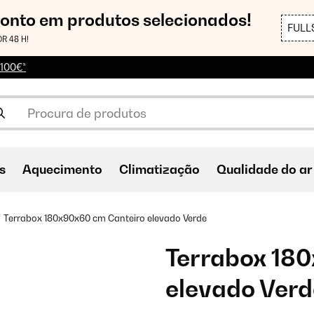
conto em produtos selecionados!
FULL
R 48 H!
 100€*
s
Aquecimento
Climatização
Qualidade do ar
Terrabox 180x90x60 cm Canteiro elevado Verde
Terrabox 18
elevado Verd