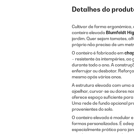
Detalhes do produt
Cultivar de forma ergonómica, 
canteiro elevado
Blumfeldt Hi
jardim. Quer sejam tomates, alf
próprio não precisa de um met
O canteiro é fabricado em
chap
– resistente às intempéries, ao g
durante todo o ano. A construç
enferrujar ou desbotar. Reforç
mesmo após vários anos.
A estrutura elevada com uma al
ajoelhar, curvar-se ou dores n
oferece espaço suficiente para
Uma rede de fundo opcional pro
provenientes do solo.
O canteiro elevado é modular 
formas personalizadas. É adequ
especialmente prático para jar