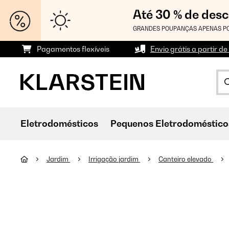
Até 30 % de des
GRANDES POUPANÇAS APENAS PO
Pagamentos flexíveis
Envio grátis a partir de
Eletrodomésticos
Pequenos Eletrodoméstico
Jardim
Irrigação jardim
Canteiro elevado