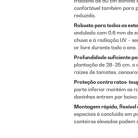
trabalho de 60 cm elimina 
confortável também para p
reduzida.
Robusto para todas as esta
ondulado com 0,6 mm de es
chuva e à radiação UV – s
ar livre durante todo o ano.
Profundidade suficiente pa
plantação de 28–35 cm, o c
raízes de tomates, cenouras
Proteção contra ratos-toup
parte inferior mantém os r
daninhas entrem por baixo 
Montagem rápida, flexível 
especiais é concluída em p
canteiros elevados podem s