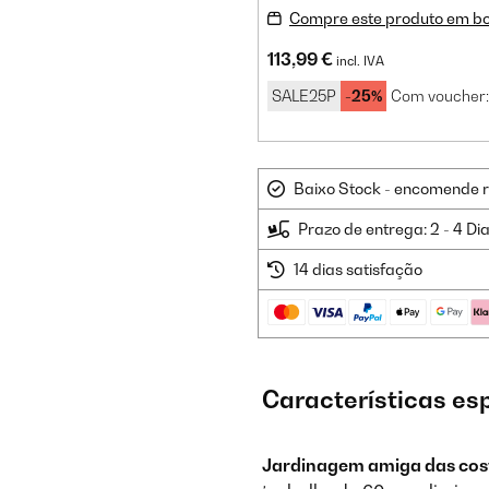
Compre este produto em b
113,99 €
incl. IVA
SALE25P
-25%
Com voucher:
Baixo Stock - encomende 
Prazo de entrega: 2 - 4 Di
14 dias satisfação
Características es
Jardinagem amiga das cos