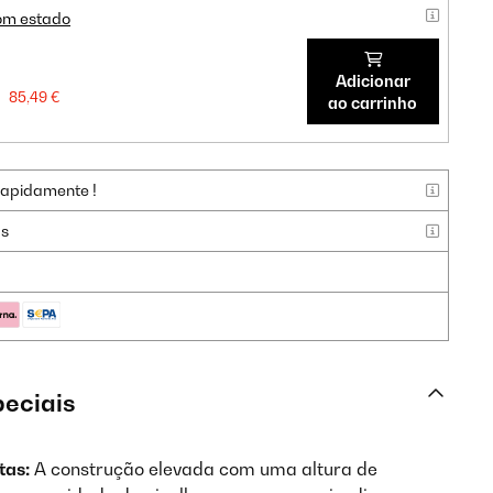
om estado
Adicionar
85,49 €
ao carrinho
rapidamente !
as
peciais
tas:
A construção elevada com uma altura de