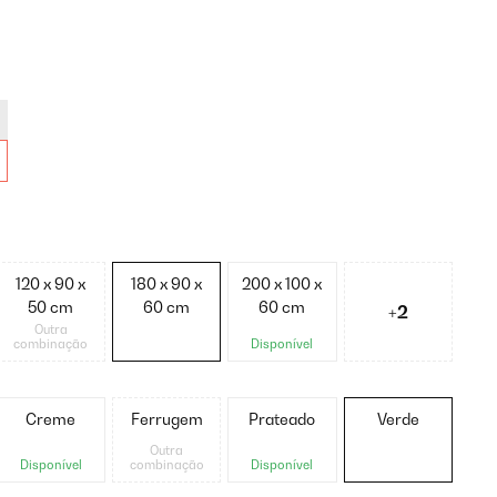
120 x 90 x
180 x 90 x
200 x 100 x
50 cm
60 cm
60 cm
+2
Outra
combinação
Disponível
Creme
Ferrugem
Prateado
Verde
Outra
Disponível
combinação
Disponível