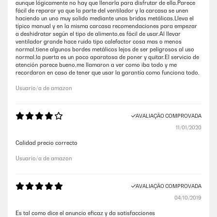
aunque lógicamente no hay que llenarla para disfrutar de ella.Parece
fácil de reparar ya que la parte del ventilador y la carcasa se unen
haciendo un uno muy solido mediante unas bridas metálicas.Lleva el
típico manual y en la misma carcasa recomendaciones para empezar
a deshidratar según el tipo de alimento,es fácil de usar.Al llevar
ventilador grande hace ruido tipo calefactor cosa mas o menos
normal,tiene algunos bordes metálicos lejos de ser peligrosos al uso
normal,la puerta es un poco aparatosa de poner y quitar.El servicio de
atención parece bueno,me llamaron a ver como iba todo y me
recordaron en caso de tener que usar la garantía como funciona todo.
Usuario/a de amazon
AVALIAÇÃO COMPROVADA
11/01/2020
Calidad precio correcto
Usuario/a de amazon
AVALIAÇÃO COMPROVADA
04/10/2019
Es tal como dice el anuncio eficaz y da satisfacciones