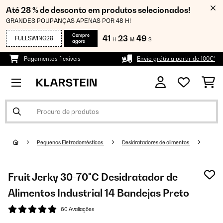
Até 28 % de desconto em produtos selecionados!
GRANDES POUPANÇAS APENAS POR 48 H!
Compre
41
23
48
FULLSWING28
H
M
S
agora
Pagamentos flexíveis
Envio grátis a partir de 100€*
Pequenos Eletrodomésticos
Desidratadores de alimentos
Fruit Jerky 30-70°C Desidratador de
Alimentos Industrial 14 Bandejas Preto
60 Avaliações