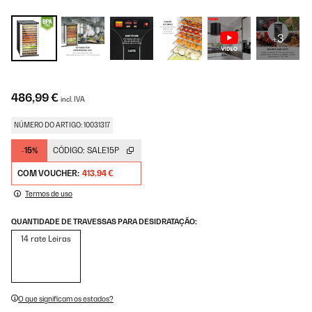
+3
486,99 €
incl. IVA
NÚMERO DO ARTIGO: 10031317
-15%
CÓDIGO:
SALE15P
COM VOUCHER:
413,94 €
Termos de uso
QUANTIDADE DE TRAVESSAS PARA DESIDRATAÇÃO:
14 rate Leiras
O que significam os estados?