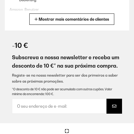
Bedienung.
Amazon-Benutzer
Mostrar mais comentários de clientes
Traduzir
AVALIAÇÃO COMPROVADA
27/10/2022
-10 €
Ist nun in Costa Rica erfolgreich zum Trocknen von Mango im
Einsatz.
Subscreva a nossa newsletter e receba um
desconto de 10 €* na sua próxima compra.
Amazon-Benutzer
Traduzir
Registe-se na nossa newsletter para ser dos primeiros a saber
sobre as próximas promoções.
*O desconto de 10 € não pode ser acumulado com outros cupões. Valor
AVALIAÇÃO COMPROVADA
mínimo da encomenda: 100 €.
11/08/2022
Ich kann es jedem empfehlen der große Mengen zur dörren hat.
Passt sehr viel rein, ist auch schnell und leicht zum reinigen. Bin
total begeistert
Amazon-Benutzer