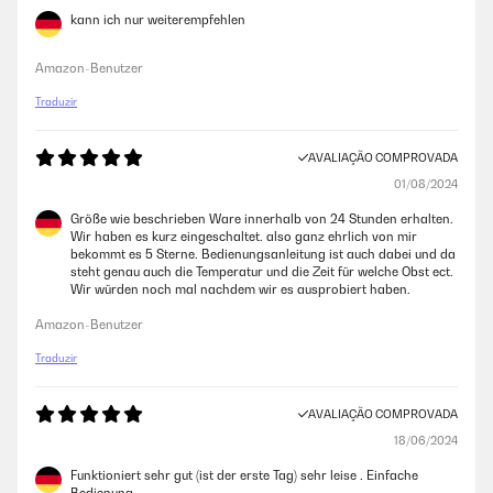
kann ich nur weiterempfehlen
Amazon-Benutzer
Traduzir
AVALIAÇÃO COMPROVADA
01/08/2024
Größe wie beschrieben Ware innerhalb von 24 Stunden erhalten.
Wir haben es kurz eingeschaltet. also ganz ehrlich von mir
bekommt es 5 Sterne. Bedienungsanleitung ist auch dabei und da
steht genau auch die Temperatur und die Zeit für welche Obst ect.
Wir würden noch mal nachdem wir es ausprobiert haben.
Amazon-Benutzer
Traduzir
AVALIAÇÃO COMPROVADA
18/06/2024
Funktioniert sehr gut (ist der erste Tag) sehr leise . Einfache