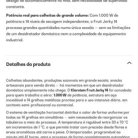
desliga-se automaticamente no final, sem necessidade de supervisão
constante.
Potência real para colheitas de grande volume:
Com 1.000 W de
potência e 14 níveis de secagem independentes, o Fruit Jerky 14
processa grandes quantidades numa única sessão — sem as limitações
de um desidratador doméstico nem a complexidade de equipamento
industrial.
Detalhes do produto
Colheitas abundantes, produções sazonais em grande escala, snacks
artesanais para venda direta — há momentos em que um desidratador
doméstico simplesmente não chega. O
Klarstein Fruit Jerky 14
foi concebido
para quem trabalha a sério:
1.000 W
de potência, estrutura em aço
inoxidável e 14 grelhas metálicas prontas para o uso intensivo diário, em
contexto semi-profissional ou comercial.
O sistema de ventilação horizontal distribui o calor de forma uniforme por
todas as 14 grelhas em simultâneo — sem necessidade de reorganizar os
tabuleiros a meio do processo. A temperatura é regulável entre 30 e 70 °C
em incrementos de 1 °C, o que permite tratar com precisão desde flores e
ervas aromáticas até carne e peixe. O temporizador, programável ao
minuto até 41 horas, gere o processo de forma completamente automática.