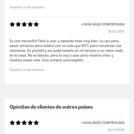
Usuario/a de amazon
AVALIAÇÃO COMPROVADA
28/01/2018
Es una maravilla! Fácil a usar y secando todo muy bien. La uso para
secar verduras para caldos con no más que 40°C para conservar sus
vitaminas. Es portátil y así pude hacerlo en mi terraza y no viene nada
en la casa. No es barata, pero la voy a usar para muchos años y
muchas cosas más. Una compra aconsejable!
Usuario/a de amazon
Opiniões de clientes de outros países
AVALIAÇÃO COMPROVADA
28/12/2025