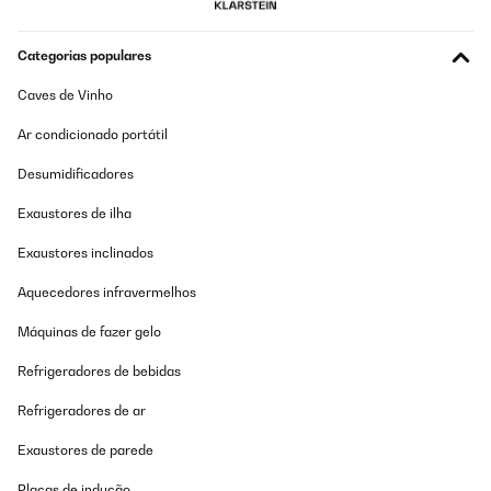
Traduzir
Categorias populares
AVALIAÇÃO COMPROVADA
11/12/2021
Caves de Vinho
Mi piace, un prodotto magnifico.
Ar condicionado portátil
Utente Amazon
Desumidificadores
Traduzir
Exaustores de ilha
Exaustores inclinados
AVALIAÇÃO COMPROVADA
23/09/2021
Aquecedores infravermelhos
Faible encombrement, appareil volumineux bien sûr mais rapport
Máquinas de fazer gelo
efficacité taille très avantageux. Utilisation : légumes divers (de la
tomate cerise au champignons) et herbes aromatiques. Idéal
pour les provisions....
Refrigeradores de bebidas
Utilisateur d'Amazon
Refrigeradores de ar
Traduzir
Exaustores de parede
Placas de indução