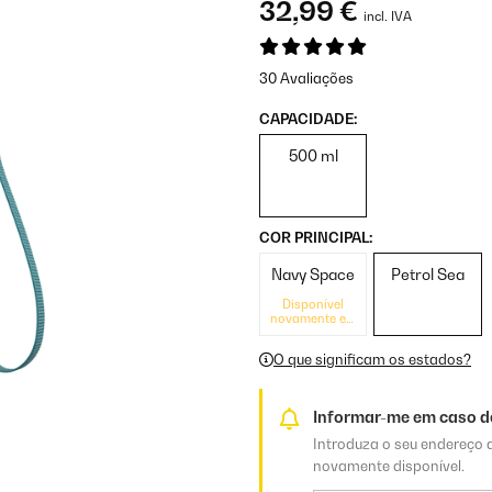
32,99 €
incl. IVA
30 Avaliações
CAPACIDADE:
500 ml
COR PRINCIPAL:
Navy Space
Petrol Sea
Disponível
novamente em
breve
O que significam os estados?
Informar-me em caso de
Introduza o seu endereço d
novamente disponível.