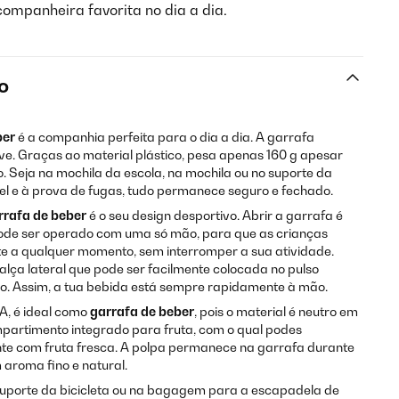
companheira favorita no dia a dia.
o
ber
é a companhia perfeita para o dia a dia. A garrafa
. Graças ao material plástico, pesa apenas 160 g apesar
. Seja na mochila da escola, na mochila ou no suporte da
vel e à prova de fugas, tudo permanece seguro e fechado.
rrafa de beber
é o seu design desportivo. Abrir a garrafa é
e pode ser operado com uma só mão, para que as crianças
 a qualquer momento, sem interromper a sua atividade.
alça lateral que pode ser facilmente colocada no pulso
lo. Assim, a tua bebida está sempre rapidamente à mão.
PA, é ideal como
garrafa de beber
, pois o material é neutro em
mpartimento integrado para fruta, com o qual podes
nte com fruta fresca. A polpa permanece na garrafa durante
 aroma fino e natural.
suporte da bicicleta ou na bagagem para a escapadela de