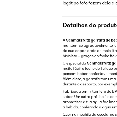
logótipo fofo fazem dela a 
Detalhes do produt
A
Schmatzfatz
garrafa de be
mantém-se agradavelmente leve
da sua capacidade de meio litro
bicicleta – graças ao fecho fiá
O especial da
Schmatzfatz
ga
muito fácil: o fecho de 1 cliqu
possam beber confortavelmente
Além disso, a garrafa tem uma 
durante o desporto, por exemp
Fabricada em Tritan livre de B
sabor. Um extra prático é o co
aromatizar a tua água facilme
a bebida, conferindo à água um
Quer na mochila da escola, no 