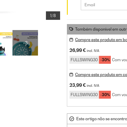
1/8
Também disponível em outr
Compre este produto em b
+3
26,99 €
incl. IVA
FULLSWING30
-30%
Com vou
Compre este produto em co
23,99 €
incl. IVA
FULLSWING30
-30%
Com vou
Este artigo não se encontr