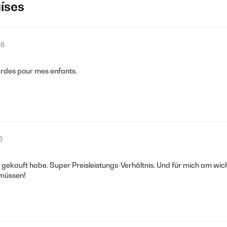
aíses
26
ourdes pour mes enfants.
6
 gekauft habe. Super Preisleistungs-Verhältnis. Und für mich am wicht
 müssen!