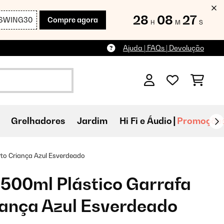
28
08
25
SWING30
Compre agora
H
M
S
Ajuda | FAQs | Devolução
Grelhadores
Jardim
Hi Fi e Áudio
Promoçõe
to Criança Azul Esverdeado
500ml Plástico Garrafa
iança Azul Esverdeado