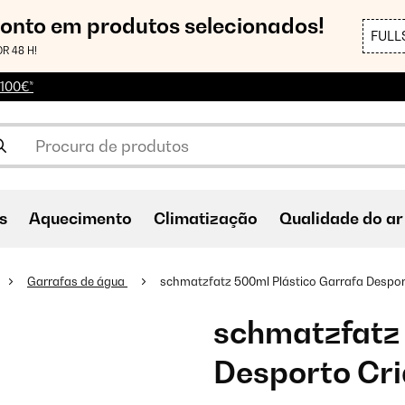
conto em produtos selecionados!
FULL
R 48 H!
 100€*
s
Aquecimento
Climatização
Qualidade do ar
Garrafas de água
schmatzfatz 500ml Plástico Garrafa Despor
schmatzfatz 
Desporto Cr