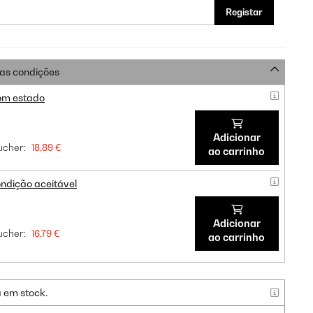
Registar
as condições
om estado
Adicionar
cher:
18,89 €
ao carrinho
ndição aceitável
Adicionar
cher:
16,79 €
ao carrinho
a em stock.