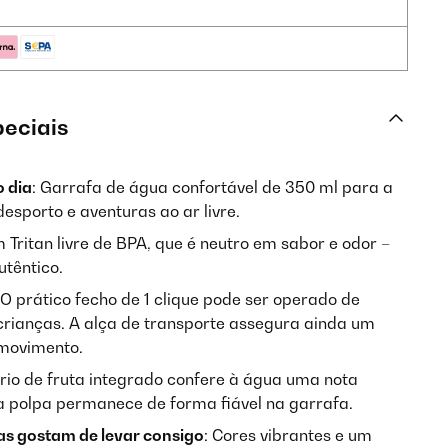
peciais
 dia
: Garrafa de água confortável de 350 ml para a
desporto e aventuras ao ar livre.
 Tritan livre de BPA, que é neutro em sabor e odor –
têntico.
 O prático fecho de 1 clique pode ser operado de
rianças. A alça de transporte assegura ainda um
 movimento.
ório de fruta integrado confere à água uma nota
 a polpa permanece de forma fiável na garrafa.
as gostam de levar consigo
: Cores vibrantes e um