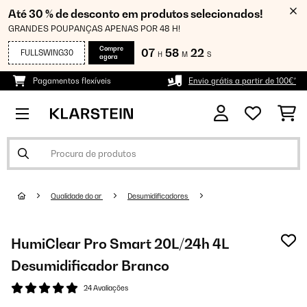
Até 30 % de desconto em produtos selecionados!
GRANDES POUPANÇAS APENAS POR 48 H!
Compre
07
58
21
FULLSWING30
H
M
S
agora
Pagamentos flexíveis
Envio grátis a partir de 100€*
Qualidade do ar
Desumidificadores
HumiClear Pro Smart 20L/24h 4L
Desumidificador Branco
24 Avaliações