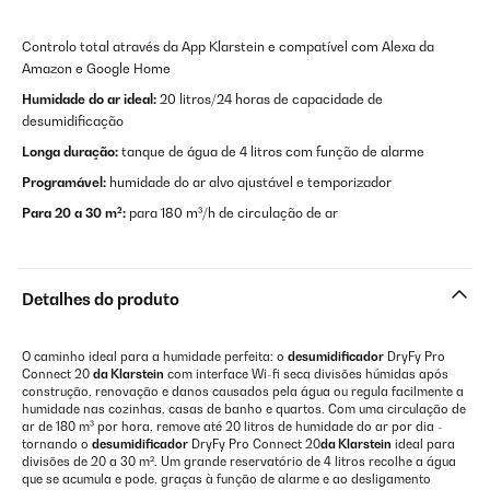
Controlo total através da App Klarstein e compatível com Alexa da
Amazon e Google Home
Humidade do ar ideal:
20 litros/24 horas de capacidade de
desumidificação
Longa duração:
tanque de água de 4 litros com função de alarme
Programável:
humidade do ar alvo ajustável e temporizador
Para 20 a 30 m²:
para 180 m³/h de circulação de ar
Detalhes do produto
O caminho ideal para a humidade perfeita: o
desumidificador
DryFy Pro
Connect 20
da Klarstein
com interface Wi-fi seca divisões húmidas após
construção, renovação e danos causados pela água ou regula facilmente a
humidade nas cozinhas, casas de banho e quartos. Com uma circulação de
ar de 180 m³ por hora, remove até 20 litros de humidade do ar por dia -
tornando o
desumidificador
DryFy Pro Connect 20
da Klarstein
ideal para
divisões de 20 a 30 m². Um grande reservatório de 4 litros recolhe a água
que se acumula e pode, graças à função de alarme e ao desligamento