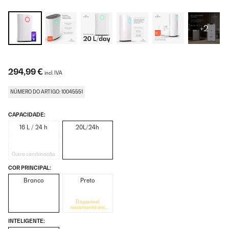
+2
294,99 €
incl. IVA
NÚMERO DO ARTIGO: 10045551
CAPACIDADE:
16 L / 24 h
20L/24h
Outra combinação
COR PRINCIPAL:
Branco
Preto
Disponível
novamente em
breve
INTELIGENTE: