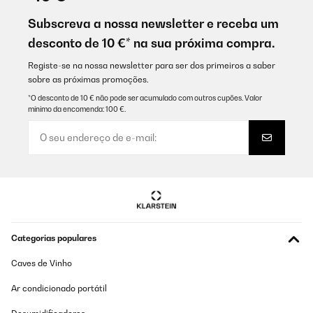
L’umidificatore è fatto bene bel design e silenzioso. Per il
momento funziona bene, ottimo acquisto. L’unica cosa è stato il
Subscreva a nossa newsletter e receba um
trasporto, il corriere utilizzato va cambiato. Bartolini è uno
desconto de 10 €* na sua próxima compra.
scandalo, per fortuna non si è rovinato.
Utente Amazon
Registe-se na nossa newsletter para ser dos primeiros a saber
sobre as próximas promoções.
Traduzir
*O desconto de 10 € não pode ser acumulado com outros cupões. Valor
mínimo da encomenda: 100 €.
AVALIAÇÃO COMPROVADA
28/10/2025
das gerät läuft zur vollen zufriedenheit, habs im keller aufgestellt.
daher ist auch wlan von großen vorteil.prompte lieferung,
dankeee.
Amazon-Benutzer
Traduzir
Categorias populares
AVALIAÇÃO COMPROVADA
Caves de Vinho
16/10/2025
Ar condicionado portátil
Prodotto eccellente, dopo un mese devo dire che sono molto
soddisfatto facile da usare, silenzioso e bello da vedere. Preso in