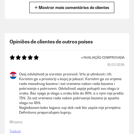
Usuario/a de amazon
Mostrar mais comentários de clientes
AVALIAÇÃO COMPROVADA
28/11/2024
Nada mas sacarlo del emblage (bien protegido) ya enamora su diseño.
Opiniões de clientes de outros países
siguiendo las instrucciones del fabricante, (esperar 2h antes de la 1a
puesta en marcha, retirar los sellantes de la tapa del deposito y
colocar los filtros) lo ponemos en marcha, es silencioso y el enlace wifi
AVALIAÇÃO COMPROVADA
ya sea con la app de Klarstein o Tuya es rapida y facil. puesta e
funcionamento muy facil y rapida. controles desde l’app y el mando a
18/02/2026
distancia perfectos. el producto ha llegado con 1 dia de antelación y el
seguimiento del envio por parte de la marca y transporte son precisos.
Ovaj odvlaživač je izvrstan proizvod. Vrlo je učinkovit i tih.
mañana nos llega un segundo aparato de la marca para
Koristim ga u prostoriji u kojoj je jakuzzi. Koristim ga za vrijeme
sotano/garage y zonas mas humedas de 50L muy contentos con la
rada masažnog bazena i sat vremena nakon rada bazena i
experiencia inicial. ahora hay que darle horas de trabajo, pero confio
pokrivanja s pokrovom. Odvlaživač uspije pokupiti svu vlagu iz
en la fiabilidad/calidad alemana.
zraka. Bez njega je vlaga u zraku bila do 90%, a s njim nije prešla
75%. Za sat vremena rada nakon pokrivanja bazena je spustio
Usuario/a de amazon
vlagu na 45%.
Naglašavam kako lagano zuji dok radi što uopće nije primjetno.
Definitivno preporučujem kupnju.
Mirjana
Traduzir