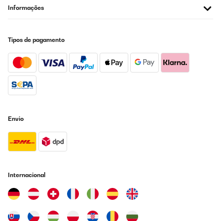
Informações
Utilisateur d'Amazon
Traduzir
Tipos de pagamento
AVALIAÇÃO COMPROVADA
05/07/2025
Ottimo prodotto lo consiglio
Utente Amazon
Envio
Traduzir
AVALIAÇÃO COMPROVADA
16/06/2025
Der Luftentfeuchter funktioniert gut und ist auch nicht zu laut. Die
Internacional
Bedienungsanleitung könnte ausführlicher sein aber man kommt
zurecht. So kompliziert ist das Gerät ja nicht.
Amazon-Benutzer
Traduzir