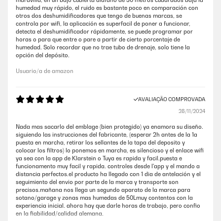
maravilla, en un bajo cubierta diafano de 30 metros cuadrados baja la
humedad muy rápido, el ruido es bastante poco en comparación con
otros dos deshumidificadores que tengo de buenas marcas, se
controla por wifi, la aplicación es superfacil de poner a funcionar,
detecta el deshumidificador rápidamente, se puede programar por
horas o para que entre o pare a partir de cierto porcentaje de
humedad. Solo recordar que no trae tubo de drenaje, solo tiene la
opción del depósito.
Usuario/a de amazon
AVALIAÇÃO COMPROVADA
28/11/2024
Nada mas sacarlo del emblage (bien protegido) ya enamora su diseño.
siguiendo las instrucciones del fabricante, (esperar 2h antes de la 1a
puesta en marcha, retirar los sellantes de la tapa del deposito y
colocar los filtros) lo ponemos en marcha, es silencioso y el enlace wifi
ya sea con la app de Klarstein o Tuya es rapida y facil.puesta e
funcionamento muy facil y rapida. controles desde l'app y el mando a
distancia perfectos.el producto ha llegado con 1 dia de antelación y el
seguimiento del envio por parte de la marca y transporte son
precisos.mañana nos llega un segundo aparato de la marca para
sotano/garage y zonas mas humedas de 50Lmuy contentos con la
experiencia inicial. ahora hay que darle horas de trabajo, pero confio
en la fiabilidad/calidad alemana.