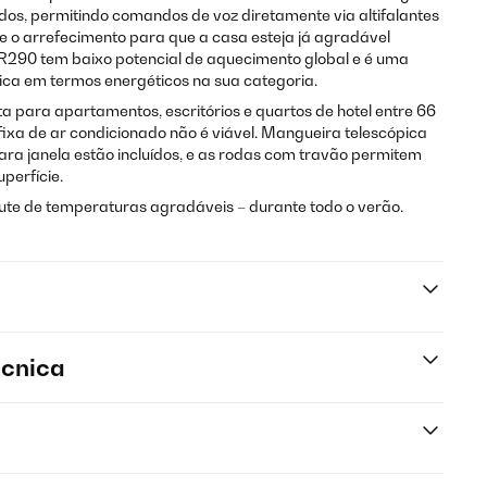
os, permitindo comandos de voz diretamente via altifalantes
eie o arrefecimento para que a casa esteja já agradável
 R290 tem baixo potencial de aquecimento global e é uma
ca em termos energéticos na sua categoria.
a para apartamentos, escritórios e quartos de hotel entre 66
fixa de ar condicionado não é viável. Mangueira telescópica
ara janela estão incluídos, e as rodas com travão permitem
perfície.
ute de temperaturas agradáveis – durante todo o verão.
écnica