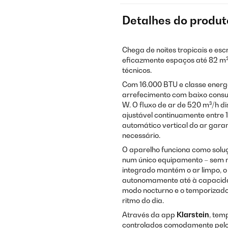
Detalhes do produt
Chega de noites tropicais e esc
eficazmente espaços até 82 m
técnicos.
Com 16.000 BTU e classe energ
arrefecimento com baixo consu
W. O fluxo de ar de 520 m³/h d
ajustável continuamente entre 
automático vertical do ar gar
necessário.
O aparelho funciona como soluç
num único equipamento – sem nec
integrado mantém o ar limpo, o 
autonomamente até à capacidad
modo nocturno e o temporizad
ritmo do dia.
Através da app
Klarstein
, tem
controlados comodamente pelo