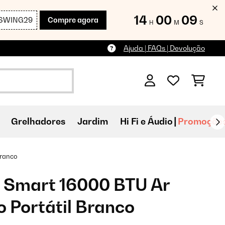
14
00
07
SWING29
Compre agora
H
M
S
Ajuda | FAQs | Devolução
Grelhadores
Jardim
Hi Fi e Áudio
Promoçõe
Branco
 Smart 16000 BTU Ar
 Portátil Branco