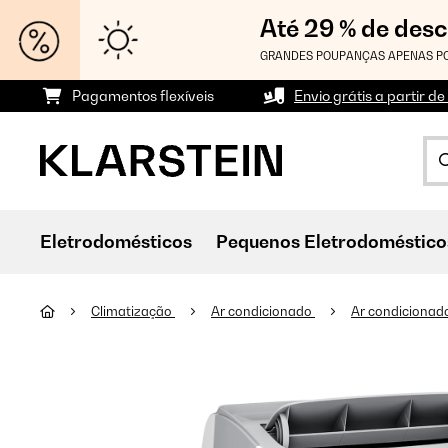
Até 29 % de des
GRANDES POUPANÇAS APENAS PO
Pagamentos flexíveis
Envio grátis a partir de
Eletrodomésticos
Pequenos Eletrodoméstico
Climatização
Ar condicionado
Ar condicionado