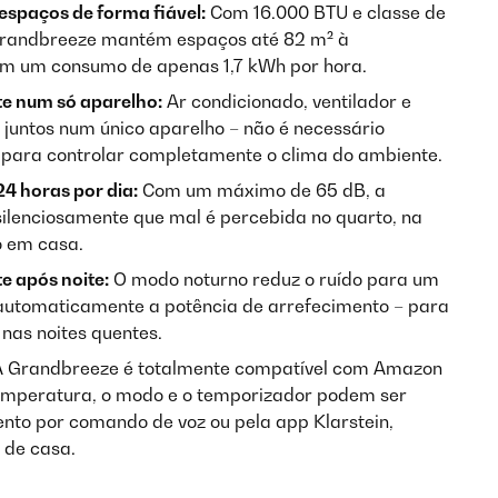
spaços de forma fiável:
Com 16.000 BTU e classe de
o Grandbreeze mantém espaços até 82 m² à
m um consumo de apenas 1,7 kWh por hora.
e num só aparelho:
Ar condicionado, ventilador e
juntos num único aparelho – não é necessário
 para controlar completamente o clima do ambiente.
4 horas por dia:
Com um máximo de 65 dB, a
ilenciosamente que mal é percebida no quarto, na
io em casa.
e após noite:
O modo noturno reduz o ruído para um
automaticamente a potência de arrefecimento – para
as noites quentes.
 Grandbreeze é totalmente compatível com Amazon
emperatura, o modo e o temporizador podem ser
nto por comando de voz ou pela app Klarstein,
 de casa.