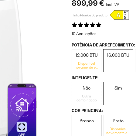
899,99 €
incl. IVA
Ficha técnica do produto
10 Avaliações
POTÊNCIA DE ARREFECIMENTO:
12.000 BTU
16.000 BTU
Disponível
novamente em
breve
INTELIGENTE:
Não
Sim
Outra
combinação
COR PRINCIPAL:
Branco
Preto
Disponível
novamente em