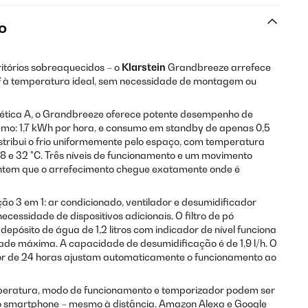
o
ritórios sobreaquecidos – o
Klarstein
Grandbreeze arrefece
² à temperatura ideal, sem necessidade de montagem ou
ética A, o Grandbreeze oferece potente desempenho de
mo: 1,7 kWh por hora, e consumo em standby de apenas 0,5
istribui o frio uniformemente pelo espaço, com temperatura
18 e 32 °C. Três níveis de funcionamento e um movimento
antem que o arrefecimento chegue exatamente onde é
ão 3 em 1: ar condicionado, ventilador e desumidificador
essidade de dispositivos adicionais. O filtro de pó
depósito de água de 1,2 litros com indicador de nível funciona
e máxima. A capacidade de desumidificação é de 1,9 l/h. O
or de 24 horas ajustam automaticamente o funcionamento ao
peratura, modo de funcionamento e temporizador podem ser
 smartphone – mesmo à distância. Amazon Alexa e Google