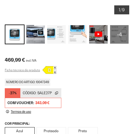
1/9
+4
469,99 €
incl. IVA
Ficha técnica do produto
NÚMERO DO ARTIGO: 10047349
-27%
CÓDIGO:
SALE27P
COM VOUCHER:
343,09 €
Termos de uso
COR PRINCIPAL:
Azul
Prateado
Preto