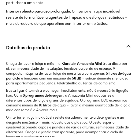
perturbar o ambiente.
Interior robusto para uso prolongado:
O interior em aço inoxidável
resiste de forma fiável a agentes de limpeza e a esforços mecânicos –
mais duradouro do que aparelhos com interior em plástico.
Detalhes do produto
Chega de lavar a loiça à mão – a
Klarstein Amazonia Mini
trata disso por
si, sem necessidade de instalação, técnicos ou perda de espaço. A
compacta máquina de lavar loiça de mesa lava com apenas
5 litros de água
por ciclo
e funciona com um máximo de
58 dB
– suficientemente silenciosa
para apartamentos pequenos, teletrabalho ou férias de campismo.
Basta ligar à torneira e começar imediatamente: não é necessária ligação
fixa. Com
6 programas de lavagem
, a Amazonia Mini adapta-se a
diferentes tipos de loiça e graus de sujidade. O programa ECO económico
consome menos de 10 litros de água – lavar a mesma quantidade de loiça à
mão consome 3 a 4 vezes mais.
O interior em aço inoxidável resiste duradouramente a detergentes e ao
desgaste mecânico – mais robusto que o plástico. O cesto superior
ajustável acomoda copos e panelas de várias alturas, sem necessidade de
alterações. Graças à janela transparente, pode acompanhar o ciclo de