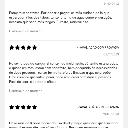
14/12/2023
Estoy muy contenta. Por ponerle pegas: es más ruidoso de lo que
esperaba. Y los dos tubos, tanto la toma de agua como el desagüe,
necesito que sean más largos. El resto, maravilloso.
Usuario/a de amazon
AVALIAÇÃO COMPROVADA
02/11/2023
No se ha podido cargar el contenido multimedia. Já tenho este produto
a quase um mês, estou bem satisfeito, bem adequado às necessidades
de duas pessoas, realiza bem a tarefa de limpeza a que se propõe.
Uma compra que vale a pena, para uma casa com duas 3 pessoas.
Fácil de usar, é bastante eficaz
Usuario/a de amazon
AVALIAÇÃO COMPROVADA
21/07/2023
Llevo más de 3 años haciendo uso de él y tengo que decir que funciona
como el primer día, eso sí, cuidándolo. Para una persona o para