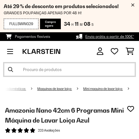
Até 29 % de desconto em produtos selecionados!
GRANDES POUPANÇAS APENAS POR 48 H!
Compre
34
11
07
FULLSWING29
H
M
S
agora
Pagamentos flexíveis
Envio grátis a partir de 100€*
Eletrodomésticos
Maquinas de lavar loiça
Mini maquina de lavar loiça
Amazonia Nano 42cm 6 Programas Mini
Máquina de Lavar Loiça Azul
223 Avaliações