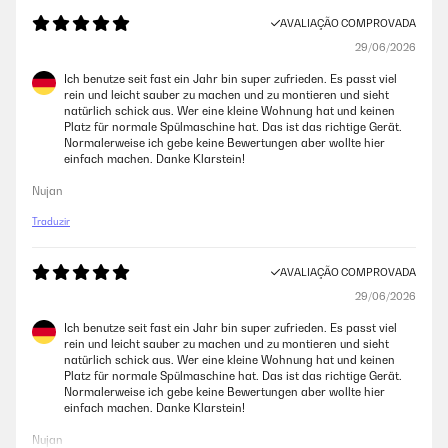
AVALIAÇÃO COMPROVADA
AVALIAÇÃO COMPROVADA
08/12/2022
29/06/2026
Llevo un par de lavados con este lavavajillas y la verdad es que lo hace
Ich benutze seit fast ein Jahr bin super zufrieden. Es passt viel
bastante bien, he de decir que uso la mitad de unas pastillas 3 en 1e
rein und leicht sauber zu machen und zu montieren und sieht
incluso así ya os digo que limpia bastante bien. He estado leyendo a
natürlich schick aus. Wer eine kleine Wohnung hat und keinen
gente comentando que no se puede regular el suministro de sal
Platz für normale Spülmaschine hat. Das ist das richtige Gerät.
dependiendo de la dureza del agua, y esto no es así. El problema es
Normalerweise ich gebe keine Bewertungen aber wollte hier
que en el manual dice que hay que dejar pulsado el botón de
einfach machen. Danke Klarstein!
Play/pause durante 5 segundos, y en realidad el que hay que dejar
pulsado es el botón P durante estos 5 segundos. Conforme vaya
Nujan
pasando el tiempo iré actualizando que tal sigue yendo este
lavavajillas.
Traduzir
Usuario/a de amazon
AVALIAÇÃO COMPROVADA
29/06/2026
AVALIAÇÃO COMPROVADA
03/12/2022
Ich benutze seit fast ein Jahr bin super zufrieden. Es passt viel
rein und leicht sauber zu machen und zu montieren und sieht
De momento todo bien, es muy práctico.
natürlich schick aus. Wer eine kleine Wohnung hat und keinen
Platz für normale Spülmaschine hat. Das ist das richtige Gerät.
Usuario/a de amazon
Normalerweise ich gebe keine Bewertungen aber wollte hier
einfach machen. Danke Klarstein!
Nujan
AVALIAÇÃO COMPROVADA