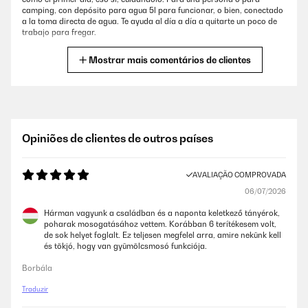
camping, con depósito para agua 5l para funcionar, o bien, conectado
a la toma directa de agua. Te ayuda al día a día a quitarte un poco de
trabajo para fregar.
Usuario/a de amazon
Mostrar mais comentários de clientes
AVALIAÇÃO COMPROVADA
21/01/2023
Limpia genial y para dos personas es PERFECTO.
Opiniões de clientes de outros países
Usuario/a de amazon
AVALIAÇÃO COMPROVADA
06/07/2026
AVALIAÇÃO COMPROVADA
07/01/2023
Hárman vagyunk a családban és a naponta keletkező tányérok,
poharak mosogatásához vettem. Korábban 6 terítékesem volt,
Lava bien y aunque no es muy espacioso para una persona o dos hace
de sok helyet foglalt. Ez teljesen megfelel arra, amire nekünk kell
el apaño. Lo peor es el zumbido que emite durante su funcionamiento,
és tökjó, hogy van gyümölcsmosó funkciója.
es bastante molesto si estás cerca.
Borbála
Usuario/a de amazon
Traduzir