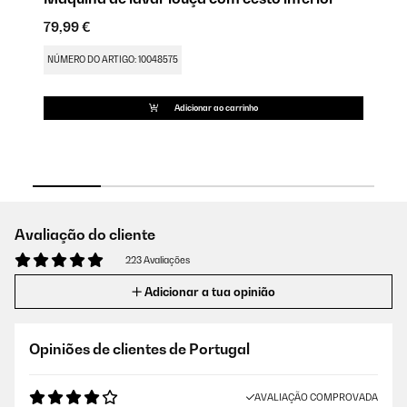
d
79,99 €
9,
NÚMERO DO ARTIGO: 10048575
NÚ
Adicionar ao carrinho
Avaliação do cliente
223 Avaliações
Adicionar a tua opinião
Opiniões de clientes de Portugal
AVALIAÇÃO COMPROVADA