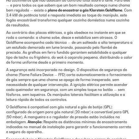
Há cozinheiros que não abdicam do controlo total sobre o lume. Para eles
— e para todos os que sabem que um bom resultado começa numa chama
bem regulada — existe o
plano de encastrar a gás Klarstein Goldflame
. Com
3,4 kW de potência total e resposta imediata ao toque do manípulo, este
fogão encastrável transforma qualquer cozinha doméstica numa cozinha
de resultados.
Ao contrário das placas elétricas, o gás obedece no instante em que se
roda o comando: a chama sobe, desce e estabiliza sem atrasos. O
Goldflame acompanha cada técnica — de um salteado a alta temperatura a
um estufado demorado em lume brando, passando pelo flambé de
precisão. As grelhas em ferro fundido garantem estabilidade a qualquer
tipo de tacho ou frigideira, do wok à caçarola pequena, distribuindo o calor
de forma uniforme desde o primeiro momento.
A segurança está incorporada no design. O dispositivo de segurança de
chama (Flame Failure Device — FFD) corta automaticamente o fornecimento
de gás sempre que uma chama se apaga de forma inesperada, sem
necessidade de qualquer intervenção. A ignição elétrica permite acender
cada queimador em segurança, com um simples toque no botão — sem
fósforos, sem isqueiros. Os manípulos laterais facilitam a utilização e a
leitura rápida de todos os controlos.
O Goldflame é compatível com gás natural e gás de botija (GPL):
configurado de origem para gás natural (20 mbar) e convertível para GPL
(50 mbar). A mangueira e o regulador de pressão estão incluídos na
embalagem.
Atenção:
Respeite as distâncias mínimas de encastramento
indicadas no manual de instalação para garantir o funcionamento correto
e seguro do aparelho.