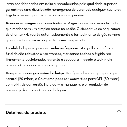
latão são fabricados em Itália e reconhecidos pela qualidade superior,
garantindo uma distribuição homogénea do calor sob qualquer tacho ou
frigideira — sem pontos frios, sem zonas quentes.
Acender em segurança, sem fósforos:
A ignição elétrica acende cada
queimador com um simples toque no botão. O dispositivo de segurança
de chama (FFD) corta automaticamente o fornecimento de gás sempre
que uma chama se extingue de forma inesperada.
Estabilidade para qualquer tacho ou frigideira:
As grelhas em ferro
fundido são robustas e resistentes, mantendo tachos e frigideiras
firmemente posicionados durante a cozedura — desde o wok mais
pesado até à caçarola mais pequena.
Compatível com gás natural e botija:
Configurado de origem para gás
natural (20 mbar), o Goldflame pode ser convertido para GPL (50 mbar)
com o kit de conversão incluído — a mangueira e o regulador de
pressão já fazem parte da embalagem.
Detalhes do produto