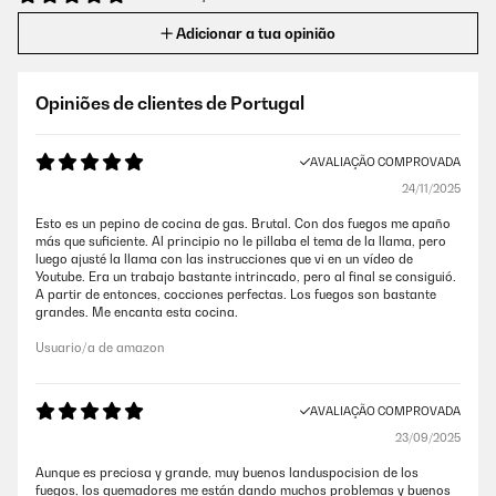
Adicionar a tua opinião
Opiniões de clientes de Portugal
AVALIAÇÃO COMPROVADA
24/11/2025
Esto es un pepino de cocina de gas. Brutal. Con dos fuegos me apaño
más que suficiente. Al principio no le pillaba el tema de la llama, pero
luego ajusté la llama con las instrucciones que vi en un vídeo de
Youtube. Era un trabajo bastante intrincado, pero al final se consiguió.
A partir de entonces, cocciones perfectas. Los fuegos son bastante
grandes. Me encanta esta cocina.
Usuario/a de amazon
AVALIAÇÃO COMPROVADA
23/09/2025
Aunque es preciosa y grande, muy buenos landuspocision de los
fuegos, los quemadores me están dando muchos problemas y buenos