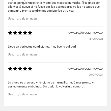
sustos porque hacen un silvidito que mosquean mucho. Tres años con
ella y está nueva si no fuese por los quemadores ya los he tenido que
cambiar y pronto tendré que cambiarlos otra vez.
Usuario/a de amazon
AVALIAÇÃO COMPROVADA
18/06/2025
Llego en perfectas condiciones, muy buena calidad
Usuario/a de amazon
AVALIAÇÃO COMPROVADA
26/07/2024
La placa es preciosa y funciona de maravilla, llegó muy pronto y
perfectamente embalada. Sin duda, la volvería a comprar.
Usuario/a de amazon