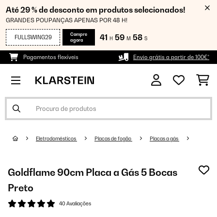
Até 29 % de desconto em produtos selecionados!
GRANDES POUPANÇAS APENAS POR 48 H!
Compre
41
59
57
FULLSWING29
H
M
S
agora
Pagamentos flexíveis
Envio grátis a partir de 100€*
Eletrodomésticos
Placas de fogão
Placas a gás
Goldflame 90cm Placa a Gás 5 Bocas
Preto
40 Avaliações