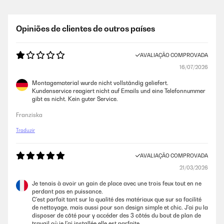
Opiniões de clientes de outros países
AVALIAÇÃO COMPROVADA
16/07/2026
Montagematerial wurde nicht vollständig geliefert.
Kundenservice reagiert nicht auf Emails und eine Telefonnummer
gibt es nicht. Kein guter Service.
Franziska
Traduzir
AVALIAÇÃO COMPROVADA
21/03/2026
Je tenais à avoir un gain de place avec une trois feux tout en ne
perdant pas en puissance.
C'est parfait tant sur la qualité des matériaux que sur sa facilité
de nettoyage, mais aussi pour son design simple et chic. J'ai pu la
disposer de côté pour y accéder des 3 côtés du bout de plan de
travail où je l'ai installée elle est parfaite.