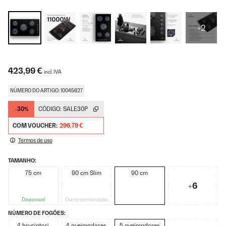
+2
423,99 €
incl. IVA
NÚMERO DO ARTIGO: 10045627
-30%
CÓDIGO:
SALE30P
COM VOUCHER:
296,79 €
Termos de uso
TAMANHO:
75 cm
90 cm Slim
90 cm
+6
Disponível
Outra combinação
NÚMERO DE FOGÕES:
4 bruciatori
4 queimadores
5 queimadores