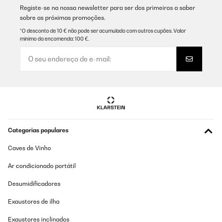
Registe-se na nossa newsletter para ser dos primeiros a saber
Amazon user
sobre as próximas promoções.
Traduzir
*O desconto de 10 € não pode ser acumulado com outros cupões. Valor
mínimo da encomenda: 100 €.
AVALIAÇÃO COMPROVADA
29/12/2025
Sehr gut ist eine super Anschaffung funktioniert einwandfrei sieht
sehr schön aus und lässt sich super reinigen !
Amazon-Benutzer
Traduzir
Categorias populares
AVALIAÇÃO COMPROVADA
Caves de Vinho
28/12/2025
Ar condicionado portátil
Ik ben super blij met mijn aankoop ziet er zeer luxe uit en werkt
super goed allemaal. Staat hele mooi in mijn keuken.
Desumidificadores
Amazon-gebruiker
Exaustores de ilha
Traduzir
Exaustores inclinados