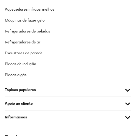
Aquecedores infravermelhos
AVALIAÇÃO COMPROVADA
23/12/2025
Máquinas de fazer gelo
Sieht toll aus, da die Knöpfe vorne sind kommt man wen man
Refrigeradores de bebidas
vorne ein etwas größeren Topf stehen hat etwas Schlacht drann
aber es geht schon
Refrigeradores de ar
Amazon-Benutzer
Exaustores de parede
Traduzir
Placas de indução
AVALIAÇÃO COMPROVADA
Placas a gás
20/12/2025
Good thanks
Tópicos populares
Amazon user
Apoio ao cliente
Traduzir
Informações
AVALIAÇÃO COMPROVADA
17/12/2025