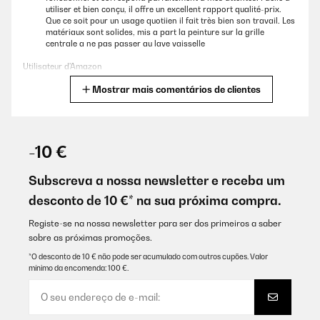
utiliser et bien conçu, il offre un excellent rapport qualité-prix.
Que ce soit pour un usage quotiien il fait très bien son travail. Les
matériaux sont solides, mis a part la peinture sur la grille
centrale a ne pas passer au lave vaisselle
Utilisateur d'Amazon
Mostrar mais comentários de clientes
Traduzir
AVALIAÇÃO COMPROVADA
30/12/2024
-10 €
Acheté en même temps que notre nouvelle cuisine. La plaque est
plutôt jolie et va bien avec nos meubles en blanc (option assez
Subscreva a nossa newsletter e receba um
rare), la hotte a une sortie directe (prévoir de percer le mur) ce qui
desconto de 10 €* na sua próxima compra.
est top et cela fonctionne vraiment bien (a ma surprise mais il
fallait tenter). Quelques points moyen donc je retire une étoile : j’ai
du faire la découpe du plan de travail assez serrée car la
Registe-se na nossa newsletter para ser dos primeiros a saber
vitrocéramique dépasse du cadre en métal et je voulais que le
sobre as próximas promoções.
métal soit ce qui supporte la plaque donc ça doit être monté un
peu serré (si vous avez pas peur de poser sur la vitro c’est pas
*O desconto de 10 € não pode ser acumulado com outros cupões. Valor
vraiment un problème mais j’ai pas voulu jouer) et deuxièmement
mínimo da encomenda: 100 €.
la minuterie de la hotte, a part des incréments de 5min j’ai pas
l’impression qu’il soit possible de faire autrement (alors que la
minuterie des plaques est vraiment bien). Rien de dramatique,
très content globalement