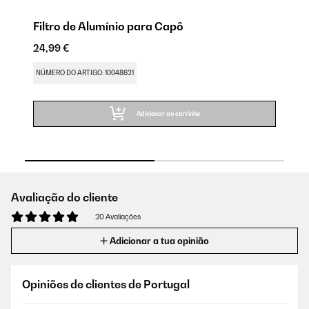
Filtro de Alumínio para Capô
F
24,99 €
9,
NÚMERO DO ARTIGO: 10048621
NÚ
Adicionar ao carrinho
Avaliação do cliente
20 Avaliações
Adicionar a tua opinião
Opiniões de clientes de Portugal