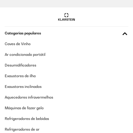
Utilisateur d'Amazon
Traduzir
AVALIAÇÃO COMPROVADA
Categorias populares
05/11/2024
Caves de Vinho
Preis Leistung wow
Ar condicionado portátil
Amazon-Benutzer
Desumidificadores
Traduzir
Exaustores de ilha
AVALIAÇÃO COMPROVADA
Exaustores inclinados
12/02/2024
Aquecedores infravermelhos
Très content de mon achat. L’installation est plutôt facile malgrés
le premiere aprioris en recevant le colis. La plaque est esthétique,
Máquinas de fazer gelo
agréable à utiliser et efficace. Attention seulement a ne pas se
laisser surprendre par la taille qui est plutôt grande surtout pour
Refrigeradores de bebidas
l’encastrement (77cm tout de même). Pour moi c’était vraiment
pile poile dans mon meuble de 80cm et aussi grace à l’épaisseur
Refrigeradores de ar
de mon plan de travail qui ma permis de pas aller tailler dans le