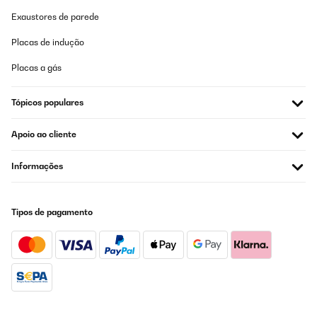
meuble dessous.
Exaustores de parede
Utilisateur d'Amazon
Placas de indução
Traduzir
Placas a gás
AVALIAÇÃO COMPROVADA
24/11/2023
Tópicos populares
Es ist ein schönes Kochfeld. Die Absaugung funktioniert prima
Apoio ao cliente
und die Kochfelder halten was versprochen wurde. Einziges
Manko ist die Geräuschentwicklung. Bei der Absaugung okay,
kann man verstehen. Aber auch die Kochfelder machen
Informações
erheblichen Krach. Zum Teil kommt ein nerviges fiepen was uns
schon ordentlich nervt. Es ist kein high end Produkt was wir
gekauft haben. Das war uns bei dem Preis klar, wenn das aber
normal ist, würde ich das nächste Mal zu einer anderen Marke
Tipos de pagamento
greifen.
Amazon-Benutzer
Traduzir
AVALIAÇÃO COMPROVADA
22/11/2023