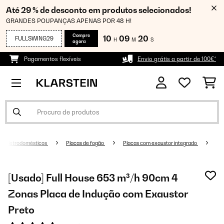
Até 29 % de desconto em produtos selecionados!
GRANDES POUPANÇAS APENAS POR 48 H!
Compre
10
09
19
FULLSWING29
H
M
S
agora
Pagamentos flexíveis
Envio grátis a partir de 100€*
Eletrodomésticos
Placas de fogão
Placas com exaustor integrado
[Usado] Full House 653 m³/h 90cm 4
Zonas Placa de Indução com Exaustor
Preto