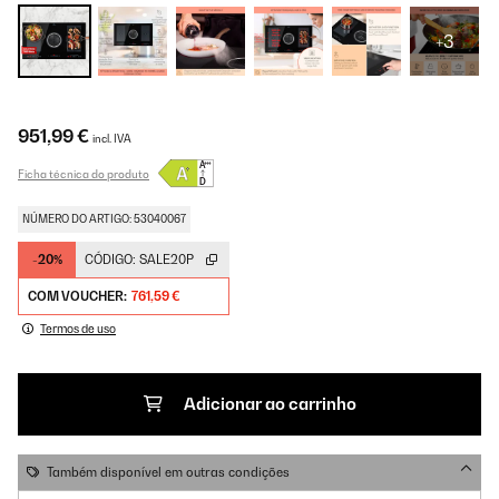
+3
951,99 €
incl. IVA
Ficha técnica do produto
NÚMERO DO ARTIGO: 53040067
-20%
CÓDIGO:
SALE20P
COM VOUCHER:
761,59 €
Termos de uso
Adicionar ao carrinho
Também disponível em outras condições