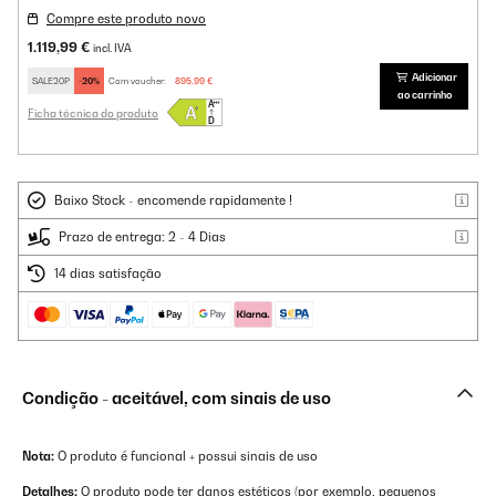
Compre este produto novo
1.119,99 €
incl. IVA
Adicionar
SALE20P
-20%
Com voucher:
895,99 €
ao carrinho
Ficha técnica do produto
Baixo Stock - encomende rapidamente !
Prazo de entrega: 2 - 4 Dias
14 dias satisfação
Condição - aceitável, com sinais de uso
Nota:
O produto é funcional + possui sinais de uso
Detalhes:
O produto pode ter danos estéticos (por exemplo, pequenos