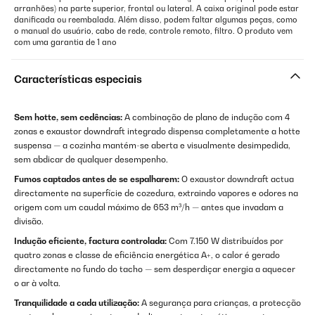
arranhões) na parte superior, frontal ou lateral. A caixa original pode estar
danificada ou reembalada. Além disso, podem faltar algumas peças, como
o manual do usuário, cabo de rede, controle remoto, filtro. O produto vem
com uma garantia de 1 ano
Características especiais
Sem hotte, sem cedências:
A combinação de plano de indução com 4
zonas e exaustor downdraft integrado dispensa completamente a hotte
suspensa — a cozinha mantém-se aberta e visualmente desimpedida,
sem abdicar de qualquer desempenho.
Fumos captados antes de se espalharem:
O exaustor downdraft actua
directamente na superfície de cozedura, extraindo vapores e odores na
origem com um caudal máximo de 653 m³/h — antes que invadam a
divisão.
Indução eficiente, factura controlada:
Com 7.150 W distribuídos por
quatro zonas e classe de eficiência energética A+, o calor é gerado
directamente no fundo do tacho — sem desperdiçar energia a aquecer
o ar à volta.
Tranquilidade a cada utilização:
A segurança para crianças, a protecção