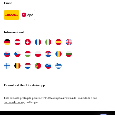
Envio
Livraison rapide, aucun problème avec le colis.
Superbe plaque très imposante
Michael
Traduzir
Internacional
AVALIAÇÃO COMPROVADA
05/10/2023
Mooi design, energiezuinig maar sterke afzuiging.
De prijs is prima voor deze kwaliteit, doet niet onder voor andere
(duurdere) merken en die extra korting was mooi meegenomen.
Na bestelling netjes en snel afgeleverd.
Ajj
Traduzir
Download the Klarstein app
AVALIAÇÃO COMPROVADA
Este site está protegido pelo reCAPTCHA e sujeito à
Política de Privacidade
e aos
05/10/2023
Termos de Serviço
da Google.
Mooi design, energiezuinig maar sterke afzuiging.
De prijs is prima voor deze kwaliteit, doet niet onder voor andere