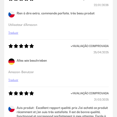
22/01/2026
Rien à dire extra, commande parfaite, très beau produit
Utilisateur d'Amazon
Traduzir
AVALIAÇÃO COMPROVADA
25/04/2025
Alles wie beschrieben
Amazon-Benutzer
Traduzir
AVALIAÇÃO COMPROVADA
21/03/2025
Avis produit : Excellent rapport qualité-prix J’ai acheté ce produit
récemment et j’en suis très satisfaite. Il est de bonne qualité,
fonctionnel et correspond parfaitement à mes attentes. Facile à