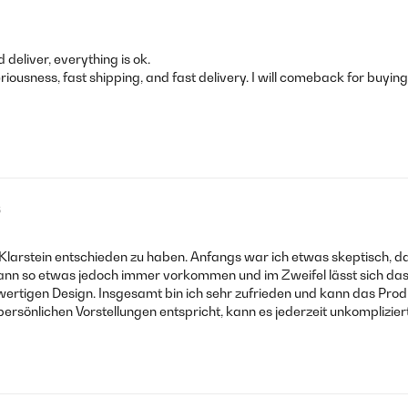
deliver, everything is ok.
1
eriousness, fast shipping, and fast delivery. I will comeback for buy
6
0
 für Klarstein entschieden zu haben. Anfangs war ich etwas skeptisch,
ann so etwas jedoch immer vorkommen und im Zweifel lässt sich das
ertigen Design. Insgesamt bin ich sehr zufrieden und kann das Pro
 persönlichen Vorstellungen entspricht, kann es jederzeit unkomplizi
0