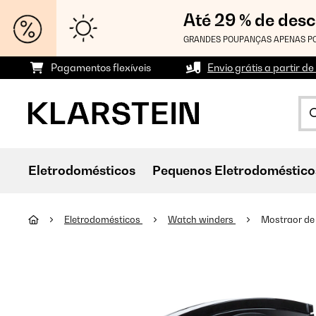
Até 29 % de des
GRANDES POUPANÇAS APENAS PO
Pagamentos flexíveis
Envio grátis a partir de
Eletrodomésticos
Pequenos Eletrodoméstico
Eletrodomésticos
Watch winders
Mostraor de