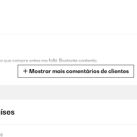
tro que compre antes me falló. Bastante contenta.
Mostrar mais comentários de clientes
2
aíses
os giros los puedes programar en tiempo y forma de rotar. Para reloje
26