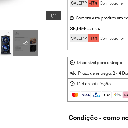
SALE17P
-17%
Com voucher:
1/7
Compre este produto em co
85,99 €
incl. IVA
SALE17P
-17%
Com voucher:
+2
Disponível para entrega
Prazo de entrega: 2 - 4 Di
14 dias satisfação
Condição - como no