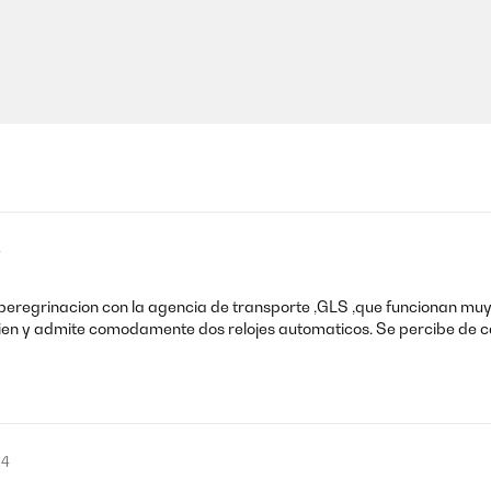
4
peregrinacion con la agencia de transporte ,GLS ,que funcionan muy 
n y admite comodamente dos relojes automaticos. Se percibe de cali
24