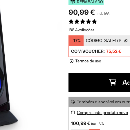
REEMBALADO
90,99 €
incl. IVA
188 Avaliações
-17%
CÓDIGO:
SALE17P
COM VOUCHER:
75,52 €
Termos de uso
Ad
Também disponível em outr
Compre este produto novo
100,99 €
incl. IVA