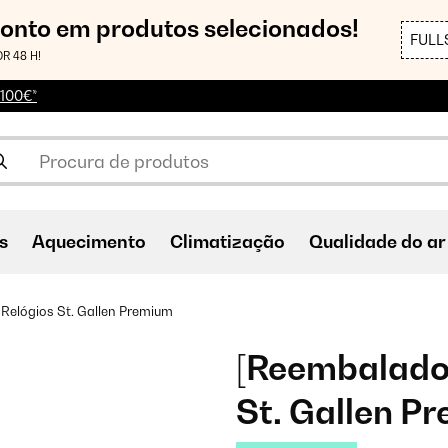
conto em produtos selecionados!
FULL
R 48 H!
 100€*
s
Aquecimento
Climatização
Qualidade do ar
 Relógios St. Gallen Premium
[Reembalado]
St. Gallen P