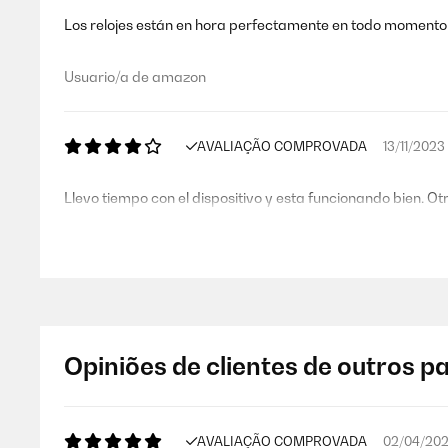
Los relojes están en hora perfectamente en todo momento
Usuario/a de amazon
AVALIAÇÃO COMPROVADA
13/11/2023
Llevo tiempo con el dispositivo y esta funcionando bien. O
Usuario/a de amazon
AVALIAÇÃO COMPROVADA
02/12/202
Opiniões de clientes de outros p
Esta muy chulo, cuando gira o lo abres tiene un luz azul, l
Aunque es de plástico, tiene calidad aparente.
AVALIAÇÃO COMPROVADA
02/04/20
Usuario/a de amazon