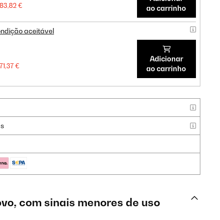
83,82 €
ao carrinho
ndição aceitável
Adicionar
71,37 €
ao carrinho
as
vo, com sinais menores de uso