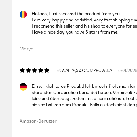
Hellooo, i just received the product from you.
I am very happy and satisfied, very fast shipping and 
AVALIAÇÃO COMPROVADA
09/12/202
I recomend this seller and his shop to everyone for s
Have a nice day, you have 5 stars from me.
Todo
Maryo
Usuario/a de amazon
AVALIAÇÃO COMPROVADA
15/01/202
AVALIAÇÃO COMPROVADA
12/07/202
Ein wirklich tolles Produkt! Ich bin sehr froh, mich
Nivel de ruido bajísimo, muy bueno.
störenden Geräuschen berichtet haben. Vereinzelt k
leise und überzeugt zudem mit einem schönen, hochw
Usuario/a de amazon
sich selbst von dem Produkt. Falls es doch nicht den
Amazon-Benutzer
AVALIAÇÃO COMPROVADA
21/01/202