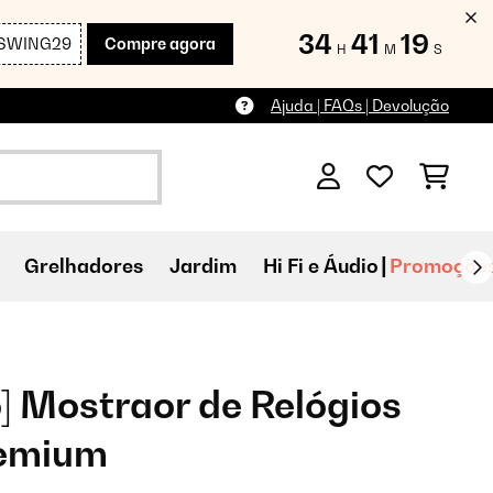
34
41
17
SWING29
Compre agora
H
M
S
Ajuda | FAQs | Devolução
Grelhadores
Jardim
Hi Fi e Áudio
Promoçõe
 Mostraor de Relógios
remium