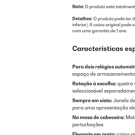
Nota:
O produto está totalmente
Detalhes:
O produto pode ter da
inferior). A caixa original pod
com uma garantia de 1 ano
Características es
Para dois relógios automát
espaço de armazenamento
Rotação à escolha:
quatro 
seleccionável separadame
Sempre em vista:
Janela de
para uma apresentação el
Na mesa de cabeceira:
Moto
perturbações
Elegante em preto:
caixa re