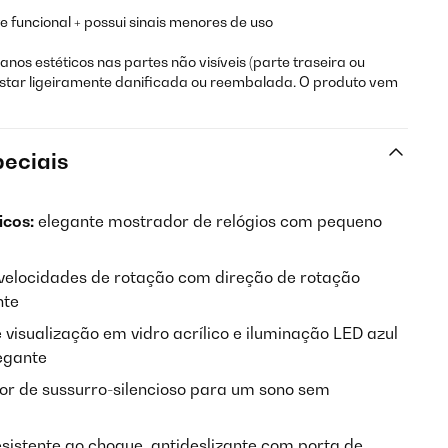
 funcional + possui sinais menores de uso
nos estéticos nas partes não visíveis (parte traseira ou
e estar ligeiramente danificada ou reembalada. O produto vem
peciais
icos:
elegante mostrador de relógios com pequeno
velocidades de rotação com direção de rotação
nte
 visualização em vidro acrílico e iluminação LED azul
egante
r de sussurro-silencioso para um sono sem
sistente ao choque, antideslizante com porta de