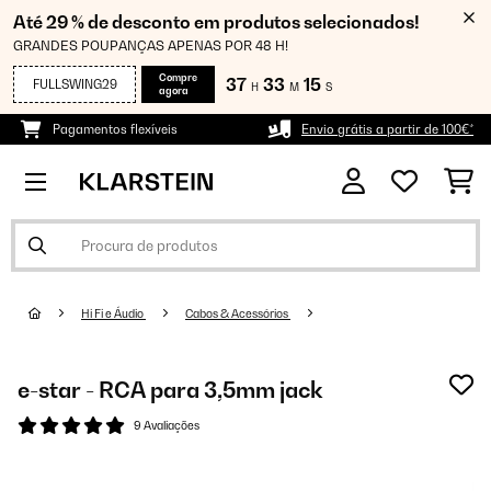
Até 29 % de desconto em produtos selecionados!
GRANDES POUPANÇAS APENAS POR 48 H!
Compre
37
33
13
FULLSWING29
H
M
S
agora
Pagamentos flexíveis
Envio grátis a partir de 100€*
Hi Fi e Áudio
Cabos & Acessórios
e-star - RCA para 3,5mm jack
9 Avaliações