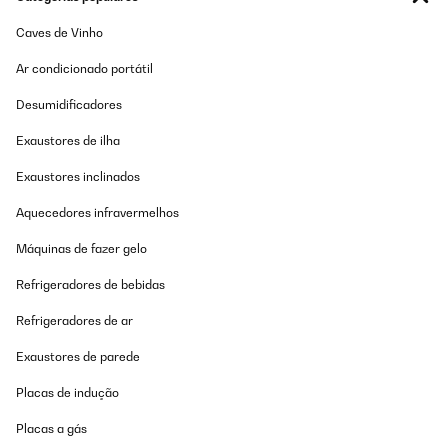
06/01/2020
Caves de Vinho
tres bon produit rien a dire et livraison rapide
Ar condicionado portátil
Utilisateur d'Amazon
Desumidificadores
Traduzir
Exaustores de ilha
AVALIAÇÃO COMPROVADA
Exaustores inclinados
27/12/2019
Aquecedores infravermelhos
Parfait
Máquinas de fazer gelo
Utilisateur d'Amazon
Refrigeradores de bebidas
Traduzir
Refrigeradores de ar
AVALIAÇÃO COMPROVADA
Exaustores de parede
10/11/2019
Placas de indução
Conforme au descriptif
Placas a gás
Utilisateur d'Amazon