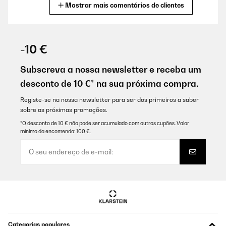
Mostrar mais comentários de clientes
Traduzir
AVALIAÇÃO COMPROVADA
17/02/2020
-10 €
Tres bien pour brancher mon téléphone dans ma voiture
Subscreva a nossa newsletter e receba um
Utilisateur d'Amazon
desconto de 10 €* na sua próxima compra.
Traduzir
Registe-se na nossa newsletter para ser dos primeiros a saber
sobre as próximas promoções.
AVALIAÇÃO COMPROVADA
*O desconto de 10 € não pode ser acumulado com outros cupões. Valor
mínimo da encomenda: 100 €.
16/01/2020
Parfait pour la connexion de mon lecteur MP3 sur l' amplificateur
HIFI, excellent son!
Utilisateur d'Amazon
Traduzir
AVALIAÇÃO COMPROVADA
Categorias populares