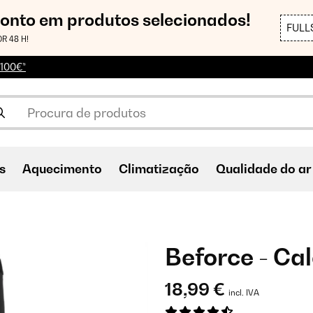
conto em produtos selecionados!
FULL
R 48 H!
 100€*
s
Aquecimento
Climatização
Qualidade do ar
Beforce - Ca
18,99 €
incl. IVA