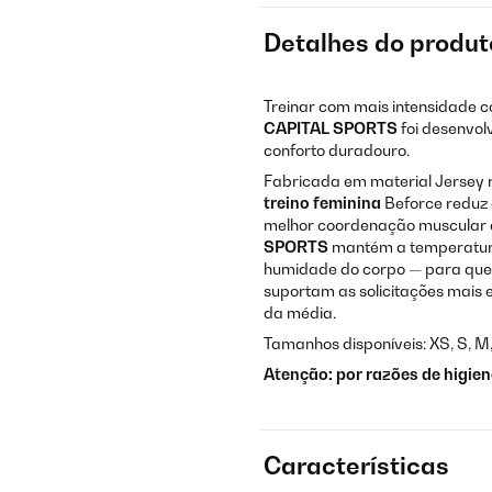
Detalhes do produt
Treinar com mais intensidade 
CAPITAL SPORTS
foi desenvo
conforto duradouro.
Fabricada em material Jersey 
treino feminina
Beforce reduz 
melhor coordenação muscular d
SPORTS
mantém a temperatura 
humidade do corpo — para que n
suportam as solicitações mais e
da média.
Tamanhos disponíveis: XS, S, M,
Atenção: por razões de higien
Características