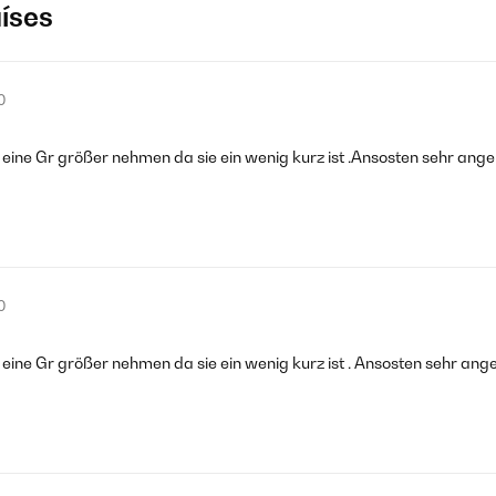
aíses
0
ine Gr größer nehmen da sie ein wenig kurz ist .Ansosten sehr ang
0
ine Gr größer nehmen da sie ein wenig kurz ist . Ansosten sehr ang