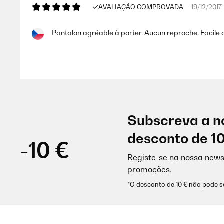
AVALIAÇÃO COMPROVADA
19/12/2017
Pantalon agréable à porter. Aucun reproche. Facile d'
Utilisateur d'Amazon
AVALIAÇÃO COMPROVADA
30/01/2017
Subscreva a n
Also es ist eine habt normale schwarze Sporthose. 
desconto de 1
da stand nichts von Kompression und die ist wesentlic
-10 €
sich mir nicht so wirklich, aber sie nerven auch nicht
aber nicht zurück. Kaufempfehlung würde ich nur d
Registe-se na nossa news
eigentlich mein Wunsch war, aber ich such einfach we
promoções.
*O desconto de 10 € não pode 
Amazon-Benutzer