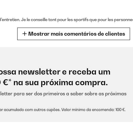
entretien. Je le conseille tant pour les sportifs que pour les personne
Mostrar mais comentários de clientes
ossa newsletter e receba um
Der Stoff ist angenehm weich und nicht transparent. Aber von Kompre
0 €* na sua próxima compra.
h fester!) Habe die Hose in m bestellt und sie sitzt gut und hat eine g
. Lediglich die naht drückt etwas ein, aber auch nicht dramatisch... I
ann aussprechen, wenn man eine einfache schwarze Hose möchte, ab
letter para ser dos primeiros a saber sobre as próximas
iter.
ser acumulado com outros cupões. Valor mínimo da encomenda: 100 €.