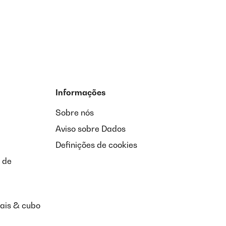
dant la course: l'élastique ne suffit pas. Sinon, en
Traduzir
Informações
Sobre nós
Aviso sobre Dados
em sehr gut und angenehm.( dank der Aufbauphase)Sie
Definições de cookies
 de
Traduzir
nais & cubo