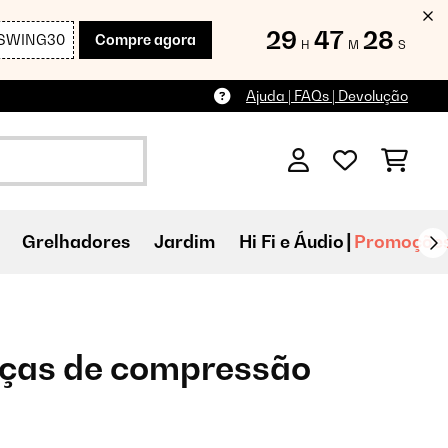
29
47
27
SWING30
Compre agora
H
M
S
Ajuda | FAQs | Devolução
Grelhadores
Jardim
Hi Fi e Áudio
Promoçõe
lças de compressão