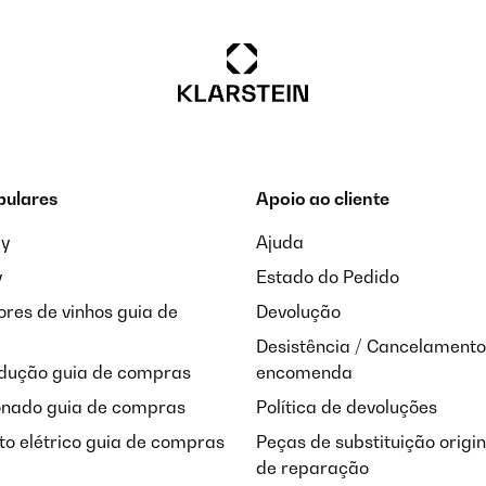
aut pouvoir l'essayer avant de savoir), se baisse un peu à la taille pen
pulares
Apoio ao cliente
6
ay
Ajuda
y
Estado do Pedido
wohl ich die Hose in M bestellt habe kam sie in L sitzt aber trotzd
shalb ich ein Sternchen abziehen muss.
res de vinhos guia de
Devolução
Desistência / Cancelamento
ndução guia de compras
encomenda
onado guia de compras
Política de devoluções
6
o elétrico guia de compras
Peças de substituição origi
de reparação