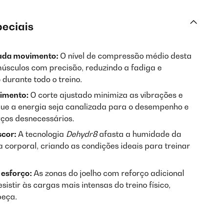
peciais
ada movimento:
O nível de compressão médio desta
músculos com precisão, reduzindo a fadiga e
urante todo o treino.
imento:
O corte ajustado minimiza as vibrações e
que a energia seja canalizada para o desempenho e
ços desnecessários.
scor:
A tecnologia
Dehydr8
afasta a humidade da
 corporal, criando as condições ideais para treinar
 esforço:
As zonas do joelho com reforço adicional
istir às cargas mais intensas do treino físico,
peça.