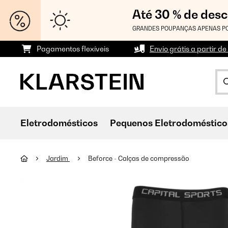
Até 30 % de des
GRANDES POUPANÇAS APENAS PO
Pagamentos flexíveis
Envio grátis a partir de
Eletrodomésticos
Pequenos Eletrodoméstico
Jardim
Beforce - Calças de compressão