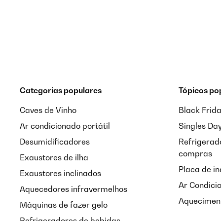
AVALIAÇÃO COMPROVADA
04/01/2017
pantalon bien adapté à la course, seul bémol (mais il f
commande en bon état, réception dans les délais.
Utilisateur d'Amazon
Categorias populares
Tópicos po
AVALIAÇÃO COMPROVADA
06/12/201
Caves de Vinho
Black Frid
Ar condicionado portátil
Singles Da
Die Hose kam nach 3 Tagen an, ging also ganz fix.Ob
schimmert beim bücken(Kniebeugen) leicht durch we
Desumidificadores
Refrigerado
compras
Exaustores de ilha
Amazon-Benutzer
Placa de i
Exaustores inclinados
Ar Condici
Aquecedores infravermelhos
AVALIAÇÃO COMPROVADA
06/12/201
Aqueciment
Máquinas de fazer gelo
Refrigeradores de bebidas