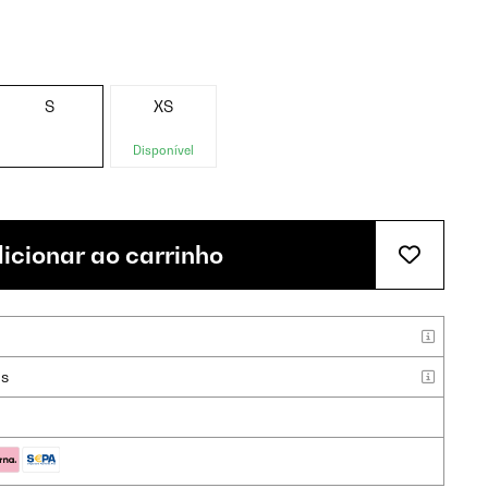
S
XS
Disponível
icionar ao carrinho
as