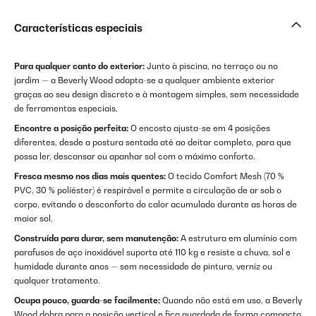
Características especiais
Para qualquer canto do exterior:
Junto à piscina, no terraço ou no
jardim — a Beverly Wood adapta-se a qualquer ambiente exterior
graças ao seu design discreto e à montagem simples, sem necessidade
de ferramentas especiais.
Encontre a posição perfeita:
O encosto ajusta-se em 4 posições
diferentes, desde a postura sentada até ao deitar completo, para que
possa ler, descansar ou apanhar sol com o máximo conforto.
Fresca mesmo nos dias mais quentes:
O tecido Comfort Mesh (70 %
PVC, 30 % poliéster) é respirável e permite a circulação de ar sob o
corpo, evitando o desconforto do calor acumulado durante as horas de
maior sol.
Construída para durar, sem manutenção:
A estrutura em alumínio com
parafusos de aço inoxidável suporta até 110 kg e resiste a chuva, sol e
humidade durante anos — sem necessidade de pintura, verniz ou
qualquer tratamento.
Ocupa pouco, guarda-se facilmente:
Quando não está em uso, a Beverly
Wood dobra para a posição vertical e fica guardada de forma compacta