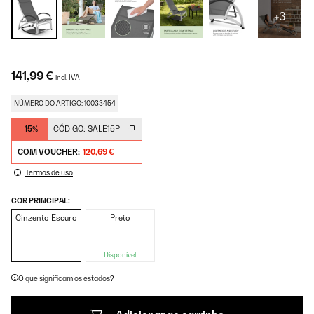
+3
141,99 €
incl. IVA
NÚMERO DO ARTIGO: 10033454
-15%
CÓDIGO:
SALE15P
COM VOUCHER:
120,69 €
Termos de uso
COR PRINCIPAL:
Cinzento Escuro
Preto
Disponível
O que significam os estados?