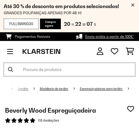
Até 30 % de desconto em produtos selecionados!
GRANDES POUPANÇAS APENAS POR 48 H!
Compre
20
22
06
FULLSWING30
H
M
S
agora
Pagamentos flexíveis
Envio grátis a partir de 100€*
Jardim
Mobiliario de jardim
Espreguiçadeiras para jardim
Beverly Wood Espreguiçadeira
118 Avaliações