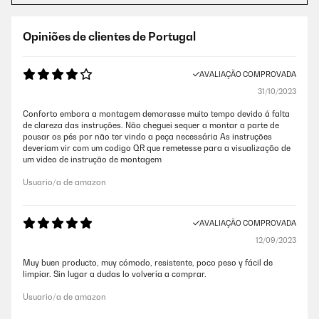
Opiniões de clientes de Portugal
AVALIAÇÃO COMPROVADA
31/10/2023
Conforto embora a montagem demorasse muito tempo devido á falta
de clareza das instruções. Não cheguei sequer a montar a parte de
pousar os pés por não ter vindo a peça necessária As instruções
deveriam vir com um codigo QR que remetesse para a visualização de
um video de instrução de montagem
Usuario/a de amazon
AVALIAÇÃO COMPROVADA
12/09/2023
Muy buen producto, muy cómodo, resistente, poco peso y fácil de
limpiar. Sin lugar a dudas lo volvería a comprar.
Usuario/a de amazon