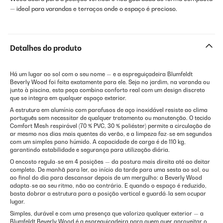
— ideal para varandas e terraços onde o espaço é precioso.
Detalhes do produto
Há um lugar ao sol com o seu nome — e a espreguiçadeira Blumfeldt
Beverly Wood foi feita exatamente para ele. Seja no jardim, na varanda ou
junto à piscina, esta peça combina conforto real com um design discreto
que se integra em qualquer espaço exterior.
A estrutura em alumínio com parafusos de aço inoxidável resiste ao clima
português sem necessitar de qualquer tratamento ou manutenção. O tecido
Comfort Mesh respirável (70 % PVC, 30 % poliéster) permite a circulação de
ar mesmo nos dias mais quentes do verão, e a limpeza faz-se em segundos
com um simples pano húmido. A capacidade de carga é de 110 kg,
garantindo estabilidade e segurança para utilização diária.
O encosto regula-se em 4 posições — da postura mais direita até ao deitar
completo. De manhã para ler, ao início da tarde para uma sesta ao sol, ou
ao final do dia para descansar depois de um mergulho: a Beverly Wood
adapta-se ao seu ritmo, não ao contrário. E quando o espaço é reduzido,
basta dobrar a estrutura para a posição vertical e guardá-la sem ocupar
lugar.
Simples, durável e com uma presença que valoriza qualquer exterior — a
Blumfeldt Beverly Wood é a espreguiçadeira para quem quer aproveitar o