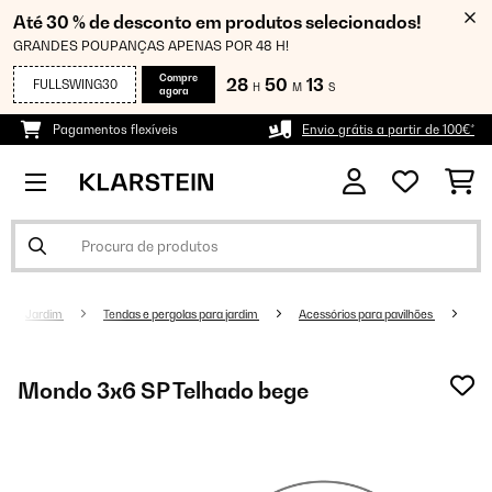
Até 30 % de desconto em produtos selecionados!
GRANDES POUPANÇAS APENAS POR 48 H!
Compre
28
50
13
FULLSWING30
H
M
S
agora
Pagamentos flexíveis
Envio grátis a partir de 100€*
Jardim
Tendas e pergolas para jardim
Acessórios para pavilhões
Mondo 3x6 SP Telhado bege