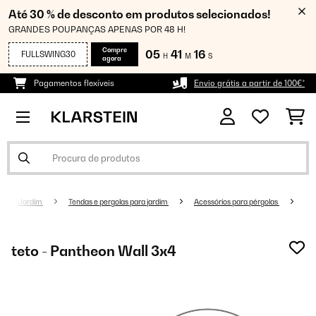
Até 30 % de desconto em produtos selecionados!
GRANDES POUPANÇAS APENAS POR 48 H!
Compre
05
41
15
FULLSWING30
H
M
S
agora
Pagamentos flexíveis
Envio grátis a partir de 100€*
Jardim
Tendas e pergolas para jardim
Acessórios para pérgolas
teto - Pantheon Wall 3x4