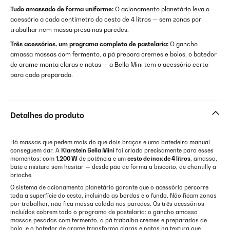
Tudo amassado de forma uniforme:
O acionamento planetário leva o
acessório a cada centímetro do cesto de 4 litros — sem zonas por
trabalhar nem massa presa nas paredes.
Três acessórios, um programa completo de pastelaria:
O gancho
amassa massas com fermento, a pá prepara cremes e bolos, o batedor
de arame monta claras e natas — a Bella Mini tem o acessório certo
para cada preparado.
Detalhes do produto
Há massas que pedem mais do que dois braços e uma batedeira manual
conseguem dar. A
Klarstein Bella Mini
foi criada precisamente para esses
momentos: com
1.200 W
de potência e um
cesto de inox de 4 litros
, amassa,
bate e mistura sem hesitar — desde pão de forma a biscoito, de chantilly a
brioche.
O sistema de acionamento planetário garante que o acessório percorre
toda a superfície do cesto, incluindo as bordas e o fundo. Não ficam zonas
por trabalhar, não fica massa colada nas paredes. Os três acessórios
incluídos cobrem todo o programa de pastelaria: o gancho amassa
massas pesadas com fermento, a pá trabalha cremes e preparados de
bolo, e o batedor de arame transforma claras e natas na textura que