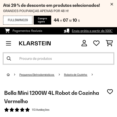
Até 29 % de desconto em produtos selecionados!
GRANDES POUPANÇAS APENAS POR 48 H!
Compre
44
07
09
FULLSWING29
H
M
S
agora
Pagamentos flexíveis
Envio grátis a partir de 100€*
Pequenos Eletrodomésticos
Robots de Cozinha
Bella Mini 1200W 4L Robot de Cozinha
Vermelho
113 Avaliações