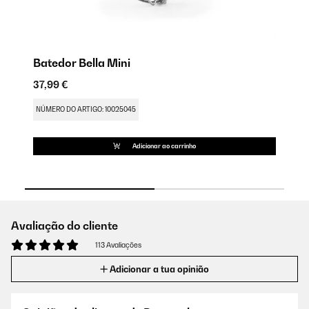
Batedor Bella Mini
G
37,99 €
45
NÚMERO DO ARTIGO: 10025045
NÚ
Adicionar ao carrinho
Avaliação do cliente
113 Avaliações
Adicionar a tua opinião