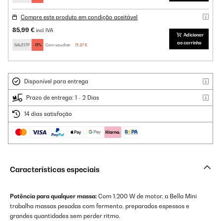
Compre este produto em condição aceitável
85,99 €
incl. IVA
Adicionar
ao carrinho
SALE17P
-17%
Com voucher:
71,37 €
Disponível para entrega
Prazo de entrega: 1 - 2 Dias
14 dias satisfação
Características especiais
Potência para qualquer massa:
Com 1.200 W de motor, a Bella Mini
trabalha massas pesadas com fermento, preparados espessos e
grandes quantidades sem perder ritmo.