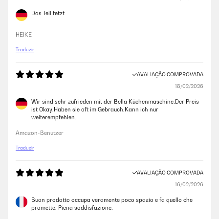
18/07/2023
Das Teil fetzt
Gran máquina robot amasadora, cumple su función a muy buen precio
HEIKE
Usuario/a de amazon
Traduzir
AVALIAÇÃO COMPROVADA
AVALIAÇÃO COMPROVADA
21/05/2023
18/02/2026
Boa compra. Passado 6 meses continua tudo impecável.
Wir sind sehr zufrieden mit der Bella Küchenmaschine.Der Preis
ist Okay.Haben sie oft im Gebrauch.Kann ich nur
Usuario/a de amazon
weiterempfehlen.
Amazon-Benutzer
AVALIAÇÃO COMPROVADA
Traduzir
04/03/2023
Muy buenoooooo
AVALIAÇÃO COMPROVADA
Usuario/a de amazon
16/02/2026
Buon prodotto occupa veramente poco spazio e fa quello che
promette. Piena soddisfazione.
AVALIAÇÃO COMPROVADA