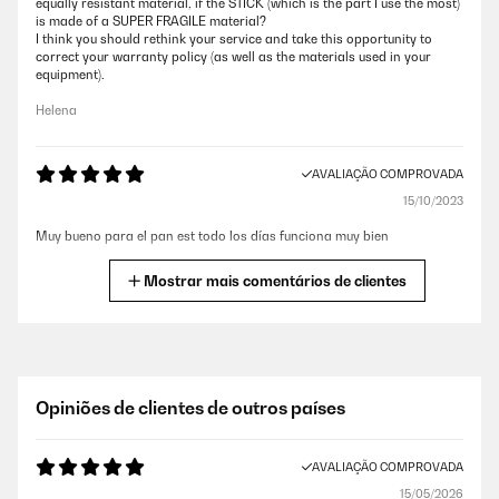
equally resistant material, if the STICK (which is the part I use the most)
is made of a SUPER FRAGILE material?
I think you should rethink your service and take this opportunity to
correct your warranty policy (as well as the materials used in your
equipment).
Helena
AVALIAÇÃO COMPROVADA
15/10/2023
Muy bueno para el pan est todo los días funciona muy bien
Usuario/a de amazon
Mostrar mais comentários de clientes
AVALIAÇÃO COMPROVADA
14/09/2023
Esta fenomenal y cumple sus funciones
Opiniões de clientes de outros países
Usuario/a de amazon
AVALIAÇÃO COMPROVADA
15/05/2026
AVALIAÇÃO COMPROVADA