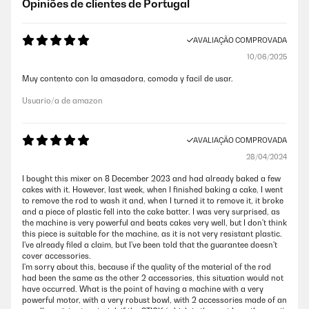
Opiniões de clientes de Portugal
AVALIAÇÃO COMPROVADA
10/06/2025
Muy contento con la amasadora, comoda y facil de usar.
Usuario/a de amazon
AVALIAÇÃO COMPROVADA
28/04/2024
I bought this mixer on 8 December 2023 and had already baked a few
cakes with it. However, last week, when I finished baking a cake, I went
to remove the rod to wash it and, when I turned it to remove it, it broke
and a piece of plastic fell into the cake batter. I was very surprised, as
the machine is very powerful and beats cakes very well, but I don't think
this piece is suitable for the machine, as it is not very resistant plastic.
I've already filed a claim, but I've been told that the guarantee doesn't
cover accessories.
I'm sorry about this, because if the quality of the material of the rod
had been the same as the other 2 accessories, this situation would not
have occurred. What is the point of having a machine with a very
powerful motor, with a very robust bowl, with 2 accessories made of an