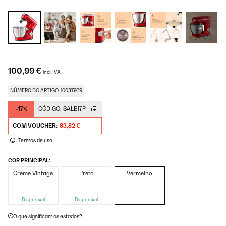
+1
100,99 €
incl. IVA
NÚMERO DO ARTIGO: 10037979
-17%
CÓDIGO:
SALE17P
COM VOUCHER:
83,82 €
Termos de uso
COR PRINCIPAL:
Creme Vintage
Preto
Vermelho
Disponível
Disponível
O que significam os estados?