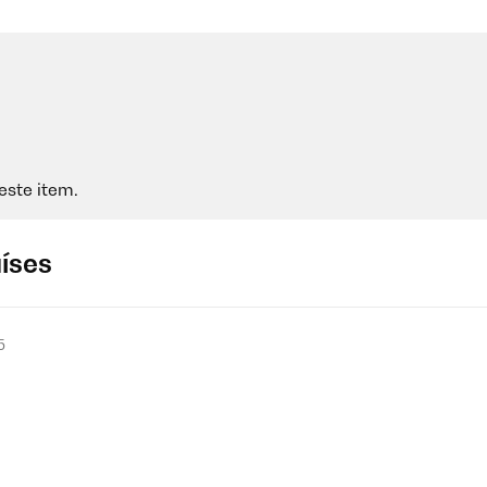
este item.
aíses
5