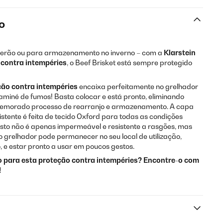
o
verão ou para armazenamento no inverno – com a
Klarstein
 contra intempéries
, o Beef Brisket está sempre protegido
ção contra intempéries
encaixa perfeitamente no grelhador
miné de fumos! Basta colocar e está pronto, eliminando
emorado processo de rearranjo e armazenamento. A capa
tente é feita de tecido Oxford para todas as condições
Isto não é apenas impermeável e resistente a rasgões, mas
o grelhador pode permanecer no seu local de utilização,
, e estar pronto a usar em poucos gestos.
 para esta proteção contra intempéries? Encontre-o com
!