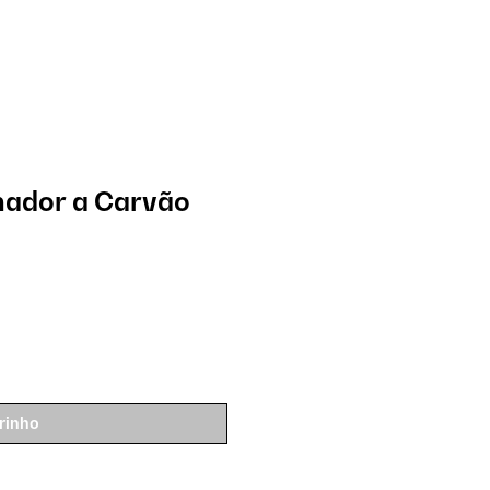
hador a Carvão
rinho