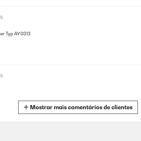
25
ker Typ AY 0313
25
Mostrar mais comentários de clientes
5