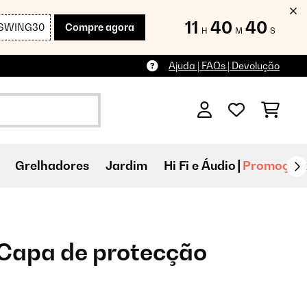
11
40
39
SWING30
Compre agora
H
M
S
Ajuda | FAQs | Devolução
Grelhadores
Jardim
Hi Fi e Áudio
Promoçõe
 Capa de protecção
l