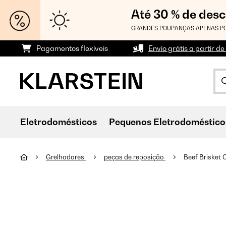
Até 30 % de des
GRANDES POUPANÇAS APENAS PO
Pagamentos flexíveis
Envio grátis a partir de
Eletrodomésticos
Pequenos Eletrodoméstico
Grelhadores
peças de reposição
Beef Brisket