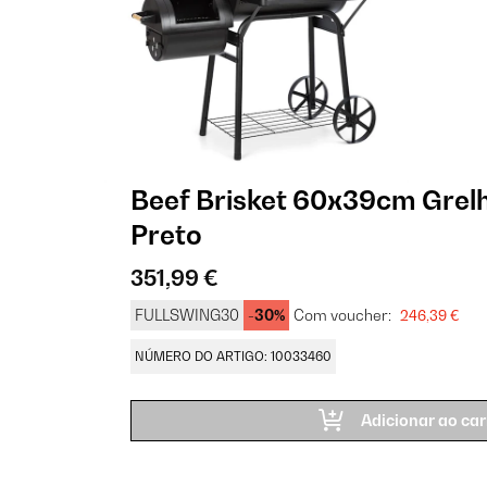
Beef Brisket 60x39cm Grel
Preto
351,99 €
FULLSWING30
-30%
Com voucher:
246,39 €
NÚMERO DO ARTIGO: 10033460
Adicionar ao car