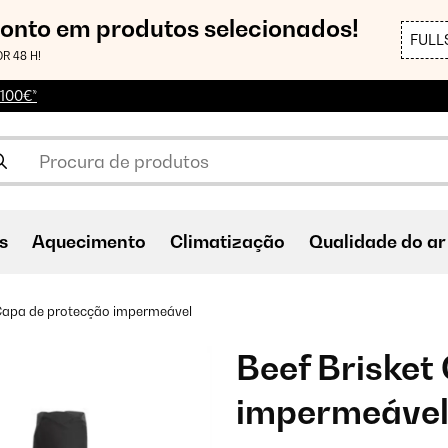
conto em produtos selecionados!
FULL
R 48 H!
 100€*
s
Aquecimento
Climatização
Qualidade do ar
 Capa de protecção impermeável
Beef Brisket
impermeáve