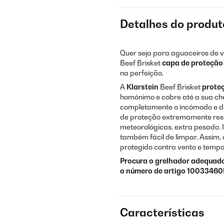
Detalhes do produt
Quer seja para aguaceiros de 
Beef Brisket
capa de proteção
na perfeição.
A
Klarstein
Beef Brisket
prote
homónimo e cobre até a sua cha
completamente o incómodo e d
de proteção extremamente resis
meteorológicas, extra pesado. 
também fácil de limpar. Assim, 
protegido contra vento e tempo
Procura o grelhador adequado
o número de artigo 10033460
Características