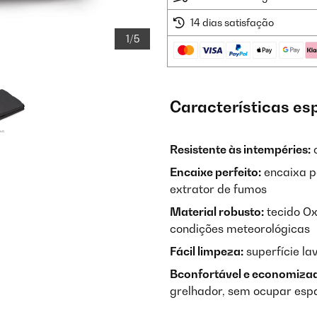
14 dias satisfação
1/5
Características es
Resistente às intempéries:
c
Encaixe perfeito:
encaixa p
extrator de fumos
Material robusto:
tecido Ox
condições meteorológicas
Fácil limpeza:
superfície la
B
confortável e economizad
grelhador, sem ocupar esp