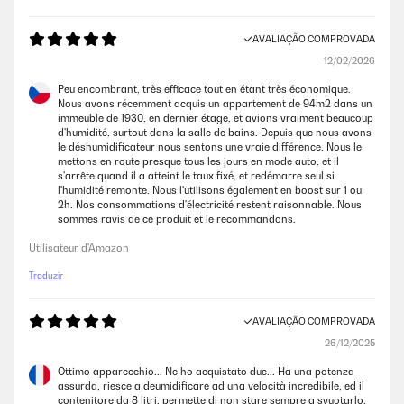
AVALIAÇÃO COMPROVADA
12/02/2026
Peu encombrant, très efficace tout en étant très économique.
Nous avons récemment acquis un appartement de 94m2 dans un
immeuble de 1930, en dernier étage, et avions vraiment beaucoup
d'humidité, surtout dans la salle de bains. Depuis que nous avons
le déshumidificateur nous sentons une vraie différence. Nous le
mettons en route presque tous les jours en mode auto, et il
s'arrête quand il a atteint le taux fixé, et redémarre seul si
l'humidité remonte. Nous l'utilisons également en boost sur 1 ou
2h. Nos consommations d'électricité restent raisonnable. Nous
sommes ravis de ce produit et le recommandons.
Utilisateur d'Amazon
Traduzir
AVALIAÇÃO COMPROVADA
26/12/2025
Ottimo apparecchio... Ne ho acquistato due... Ha una potenza
assurda, riesce a deumidificare ad una velocità incredibile, ed il
contenitore da 8 litri, permette di non stare sempre a svuotarlo.