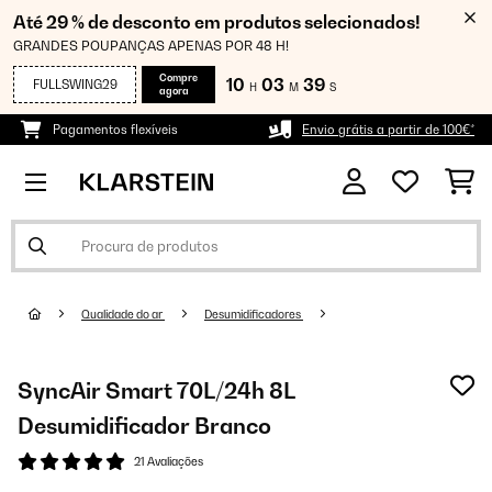
Até 29 % de desconto em produtos selecionados!
GRANDES POUPANÇAS APENAS POR 48 H!
Compre
10
03
39
FULLSWING29
H
M
S
agora
Pagamentos flexíveis
Envio grátis a partir de 100€*
Qualidade do ar
Desumidificadores
SyncAir Smart 70L/24h 8L
Desumidificador Branco
21 Avaliações