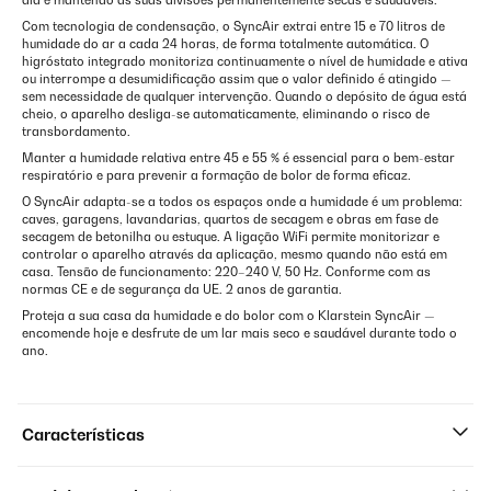
dia e mantendo as suas divisões permanentemente secas e saudáveis.
Com tecnologia de condensação, o SyncAir extrai entre 15 e 70 litros de
humidade do ar a cada 24 horas, de forma totalmente automática. O
higróstato integrado monitoriza continuamente o nível de humidade e ativa
ou interrompe a desumidificação assim que o valor definido é atingido —
sem necessidade de qualquer intervenção. Quando o depósito de água está
cheio, o aparelho desliga-se automaticamente, eliminando o risco de
transbordamento.
Manter a humidade relativa entre 45 e 55 % é essencial para o bem-estar
respiratório e para prevenir a formação de bolor de forma eficaz.
O SyncAir adapta-se a todos os espaços onde a humidade é um problema:
caves, garagens, lavandarias, quartos de secagem e obras em fase de
secagem de betonilha ou estuque. A ligação WiFi permite monitorizar e
controlar o aparelho através da aplicação, mesmo quando não está em
casa. Tensão de funcionamento: 220–240 V, 50 Hz. Conforme com as
normas CE e de segurança da UE. 2 anos de garantia.
Proteja a sua casa da humidade e do bolor com o Klarstein SyncAir —
encomende hoje e desfrute de um lar mais seco e saudável durante todo o
ano.
Características