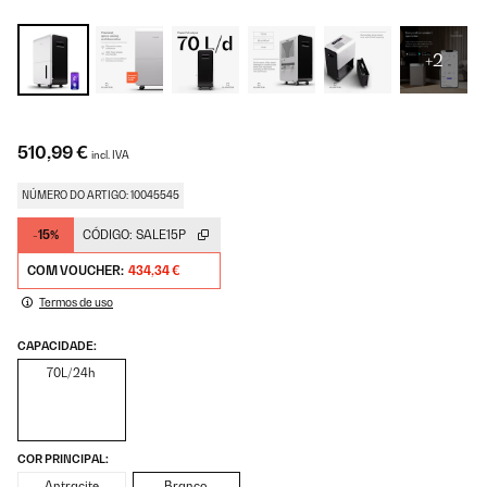
+2
510,99 €
incl. IVA
NÚMERO DO ARTIGO: 10045545
-15%
CÓDIGO:
SALE15P
COM VOUCHER:
434,34 €
Termos de uso
CAPACIDADE:
70L/24h
COR PRINCIPAL:
Antracite
Branco