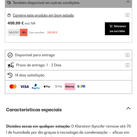
Também disponível em outras condições
Compre este produto em bom estado
459,99 €
incl. IVA
Adicionar
ao carrinho
SALE15P
-15%
Com voucher:
390,99 €
Disponível para entrega
Prazo de entrega: 1 - 2 Dias
14 dias satisfação
Características especiais
Divisões secas em qualquer estação:
O Klarstein SyncAir remove até 70
l de humidade por dia graças à tecnologia de condensação — eficaz em