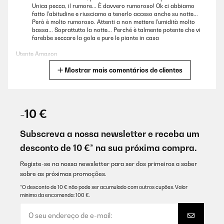
Unica pecca, il rumore... È davvero rumoroso! Ok ci abbiamo
fatto l'abitudine e riusciamo a tenerlo acceso anche su notte...
Però è molto rumoroso. Attenti a non mettere l'umidità molto
bassa... Soprattutto la notte... Perché è talmente potente che vi
farebbe seccare la gola e pure le piante in casa
Utente Amazon
Mostrar mais comentários de clientes
Traduzir
AVALIAÇÃO COMPROVADA
18/12/2025
-10 €
Gutes Gerät, tut bis jetzt was es soll. Perfekt verpackt
angekommen. Gerne wieder, vielen Dank!
Subscreva a nossa newsletter e receba um
desconto de 10 €* na sua próxima compra.
Amazon-Benutzer
Traduzir
Registe-se na nossa newsletter para ser dos primeiros a saber
sobre as próximas promoções.
*O desconto de 10 € não pode ser acumulado com outros cupões. Valor
AVALIAÇÃO COMPROVADA
mínimo da encomenda: 100 €.
12/12/2025
Sehr tolle gärat. Bis jetzt bin ich sehr zufrieden.