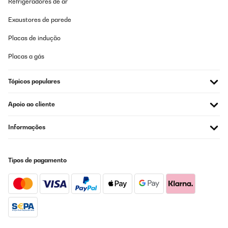
Refrigeradores de ar
Amazon-Benutzer
Exaustores de parede
Traduzir
Placas de indução
AVALIAÇÃO COMPROVADA
Placas a gás
09/10/2025
Tópicos populares
Ich benutze den Klarstein DryFy Connect 60L Luftentfeuchter nun
seit einiger Zeit und bin insgesamt zufrieden. Das Gerät entzieht
der Luft effektiv Feuchtigkeit, und man merkt schon nach wenigen
Apoio ao cliente
Stunden einen deutlichen Unterschied im Raumklima.Ein paar
Punkte sind jedoch zu beachten:• Das Gerät ist ziemlich laut –
etwa so wie eine laufende Waschmaschine (ohne Schleudern). Für
Informações
das Wohnzimmer ist es daher nur bedingt geeignet, wenn man
Ruhe möchte.• Es gibt keine Schwenkfunktion für den Luftauslass
und keinen speziellen Wäschetrocknungsmodus, was bei diesem
Preis wünschenswert wäre.• Die Luftfeuchtigkeit wird etwa 5 %
Tipos de pagamento
niedriger angezeigt als auf meinem separaten Hygrometer – der
eingebaute Sensor scheint also leicht ungenau zu sein.Insgesamt
ist der Luftentfeuchter leistungsstark und zuverlässig, aber es
gibt noch Verbesserungspotenzial bei Lautstärke, Genauigkeit
und Funktionen.
Amazon-Benutzer
Traduzir