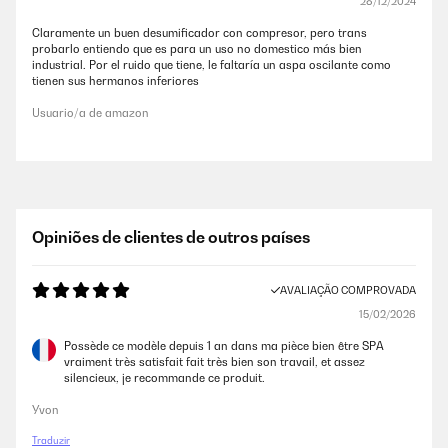
28/12/2024
Claramente un buen desumificador con compresor, pero trans
probarlo entiendo que es para un uso no domestico más bien
industrial. Por el ruido que tiene, le faltaría un aspa oscilante como
tienen sus hermanos inferiores
Usuario/a de amazon
Opiniões de clientes de outros países
AVALIAÇÃO COMPROVADA
15/02/2026
Possède ce modèle depuis 1 an dans ma pièce bien être SPA
vraiment très satisfait fait très bien son travail, et assez
silencieux, je recommande ce produit.
Yvon
Traduzir