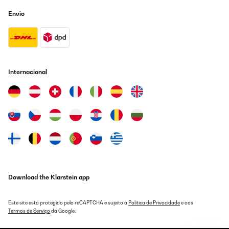
Envio
AVALIAÇÃO COMPROVADA
12/08/2025
funktioniert bestens, Kondenspumpe empfohlen (nachträglich
eingebaut) könnte sich die letzte eingestellte Luftfeuchtigkeit
merken (dann 5 Sterne)
Internacional
Amazon-Benutzer
Traduzir
AVALIAÇÃO COMPROVADA
01/06/2025
Prodotto meraviglioso in tutti i suoi aspetti, avendolo
confrontato con i competitor è mille volte vincente
Download the Klarstein app
Utente Amazon
Traduzir
Este site está protegido pelo reCAPTCHA e sujeito à
Política de Privacidade
e aos
Termos de Serviço
da Google.
AVALIAÇÃO COMPROVADA